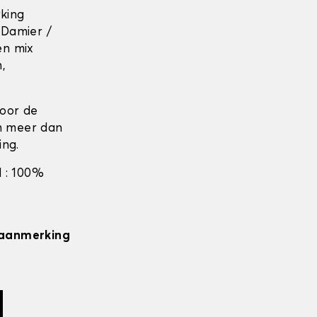
rking
 Damier /
en mix
n,
door de
en meer dan
ing.
 : 100%
n aanmerking