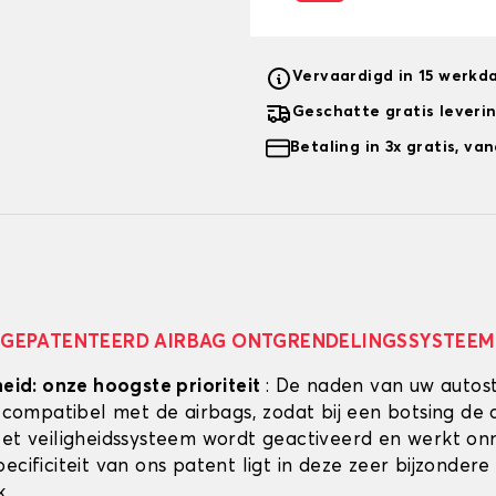
Vervaardigd in 15 werkd
Geschatte gratis leveri
Betaling in 3x gratis, v
GEPATENTEERD AIRBAG ONTGRENDELINGSSYSTEEM
heid: onze hoogste prioriteit
: De naden van uw autos
g compatibel met de airbags, zodat bij een botsing de 
Het veiligheidssysteem wordt geactiveerd en werkt onmi
ecificiteit van ons patent ligt in deze zeer bijzondere
k.