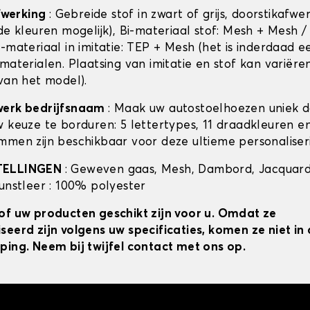
afwerking
: Gebreide stof in zwart of grijs, doorstikafwe
de kleuren mogelijk), Bi-materiaal stof: Mesh + Mesh /
-materiaal in imitatie: TEP + Mesh (het is inderdaad e
materialen. Plaatsing van imitatie en stof kan variëre
 van het model).
werk bedrijfsnaam
: Maak uw autostoelhoezen uniek 
w keuze te borduren: 5 lettertypes, 11 draadkleuren 
mmen zijn beschikbaar voor deze ultieme personaliser
TELLINGEN
: Geweven gaas, Mesh, Dambord, Jacquard
kunstleer : 100% polyester
of uw producten geschikt zijn voor u. Omdat ze
seerd zijn volgens uw specificaties, komen ze niet i
ping. Neem bij twijfel contact met ons op.