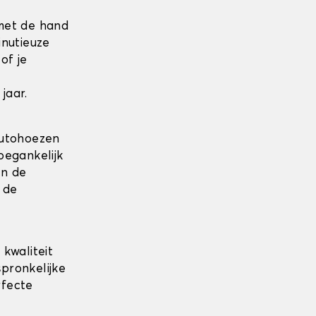
met de hand
inutieuze
of je
jaar.
autohoezen
oegankelijk
an de
 de
kwaliteit
spronkelijke
rfecte