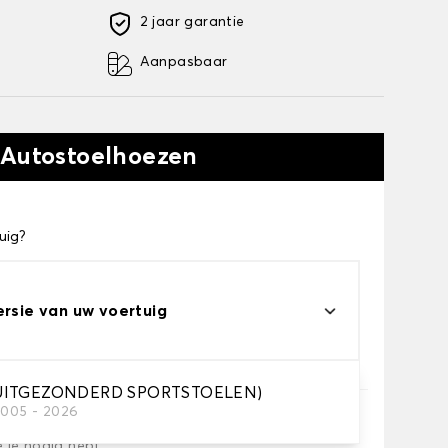
2 jaar garantie
Aanpasbaar
 Autostoelhoezen
uig?
ersie van uw voertuig
(UITGEZONDERD SPORTSTOELEN)
2005 - 2026
e je nodig hebt