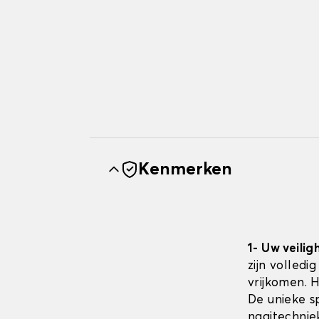
Kenmerken
1- Uw veilig
zijn volledi
vrijkomen. 
De unieke sp
naaitechnie