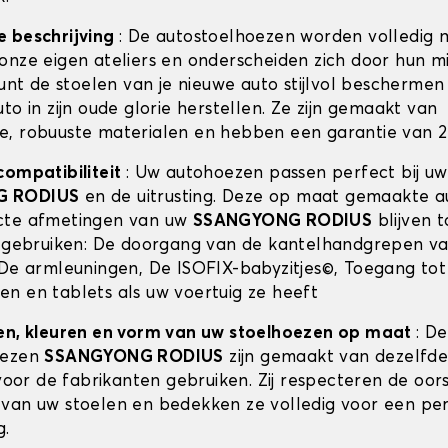
e beschrijving
: De autostoelhoezen worden volledig 
onze eigen ateliers en onderscheiden zich door hun m
kunt de stoelen van je nieuwe auto stijlvol beschermen 
to in zijn oude glorie herstellen. Ze zijn gemaakt van
, robuuste materialen en hebben een garantie van 2 
compatibiliteit
: Uw autohoezen passen perfect bij uw
G RODIUS
en de uitrusting. Deze op maat gemaakte 
cte afmetingen van uw
SSANGYONG RODIUS
blijven t
e gebruiken: De doorgang van de kantelhandgrepen v
 De armleuningen, De ISOFIX-babyzitjes©, Toegang tot
n en tablets als uw voertuig ze heeft
en, kleuren en vorm van uw stoelhoezen op maat
: De
oezen
SSANGYONG RODIUS
zijn gemaakt van dezelfde 
 voor de fabrikanten gebruiken. Zij respecteren de oor
van uw stoelen en bedekken ze volledig voor een pe
g.