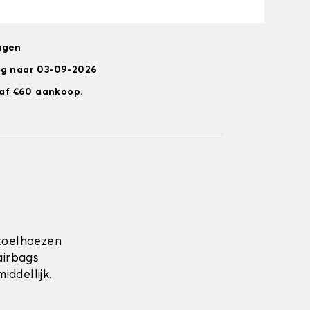
agen
ng naar 03-09-2026
anaf €60 aankoop.
toelhoezen
airbags
ddellijk.