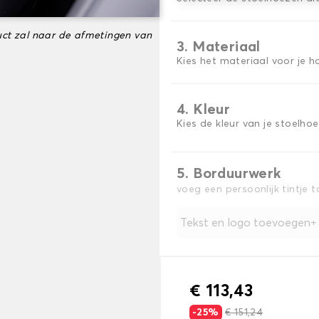
ct zal naar de afmetingen van
3. Materiaal
Kies het materiaal voor je h
4. Kleur
Kies de kleur van je stoelho
5. Borduurwerk
voeg een persoonlijk tintje 
Tekst en logo toevoegen
€ 113,43
-25%
€ 151,24