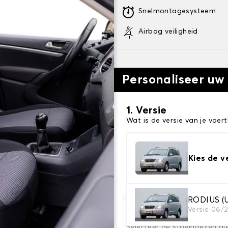
Snelmontagesysteem
Airbag veiligheid
Personaliseer uw
1. Versie
Wat is de versie van je voert
Kies de v
RODIUS 
Versie 06/
2. Set hoezen
Selecteer de stoelhoezen di