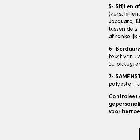
5- Stijl en 
(verschillen
Jacquard, Bi
tussen de 2 
afhankelijk
6- Borduur
tekst van u
20 pictogra
7- SAMENS
polyester, 
Controleer 
gepersonali
voor herroe