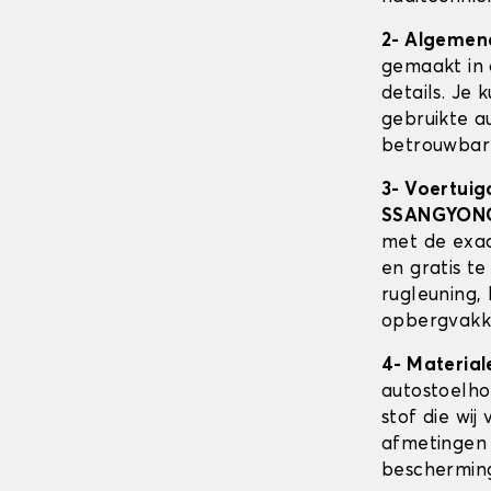
2- Algemen
gemaakt in 
details. Je 
gebruikte au
betrouwbare
3- Voertuig
SSANGYON
met de exa
en gratis t
rugleuning,
opbergvakke
4- Material
autostoelh
stof die wij
afmetingen 
beschermin