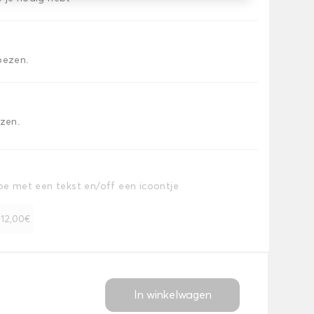
oezen.
ezen.
toe met een tekst en/off een icoontje
+ 12,00€
In winkelwagen