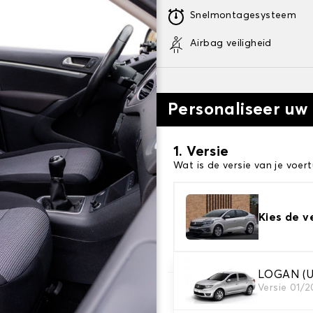
Snelmontagesysteem
Airbag veiligheid
Personaliseer uw
1. Versie
Wat is de versie van je voert
Kies de v
LOGAN (U
Versie 01/2
2. Set hoezen
Selecteer de stoelhoezen di