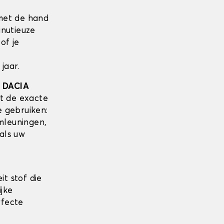
met de hand
inutieuze
of je
jaar.
w
DACIA
t de exacte
e gebruiken:
mleuningen,
als uw
it stof die
ijke
rfecte