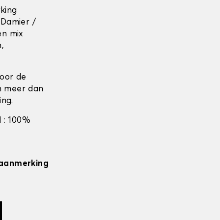
rking
 Damier /
en mix
n,
door de
en meer dan
ing.
 : 100%
n aanmerking