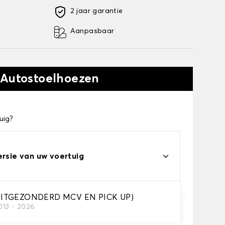
2 jaar garantie
Aanpasbaar
 Autostoelhoezen
uig?
ersie van uw voertuig
ITGEZONDERD MCV EN PICK UP)
013 - 2026
e je nodig hebt