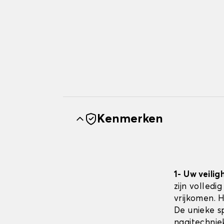
Kenmerken
1- Uw veilig
zijn volledi
vrijkomen. 
De unieke sp
naaitechnie