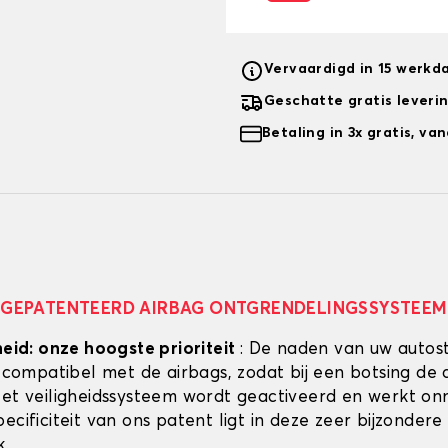
Vervaardigd in 15 werkd
Geschatte gratis leveri
Betaling in 3x gratis, v
GEPATENTEERD AIRBAG ONTGRENDELINGSSYSTEEM
heid: onze hoogste prioriteit
: De naden van uw autos
g compatibel met de airbags, zodat bij een botsing de 
Het veiligheidssysteem wordt geactiveerd en werkt onmi
ecificiteit van ons patent ligt in deze zeer bijzondere
k.