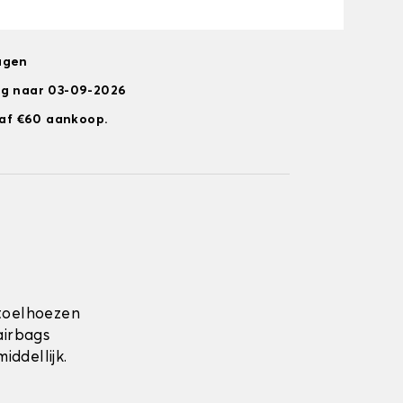
agen
ng naar 03-09-2026
anaf €60 aankoop.
toelhoezen
airbags
ddellijk.