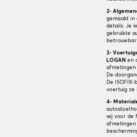
2- Algemen
gemaakt in 
details. Je 
gebruikte au
betrouwbare
3- Voertuig
LOGAN
en d
afmetingen
De doorgang
De ISOFIX-b
voertuig ze
4- Material
autostoelh
wij voor de 
afmetingen 
beschermin