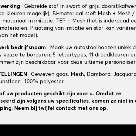
afwerking
: Gebreide stof in zwart of grijs, doorstikafwe
de kleuren mogelijk), Bi-materiaal stof: Mesh + Mesh /
-materiaal in imitatie: TEP + Mesh (het is inderdaad e
materialen. Plaatsing van imitatie en stof kan variëre
 van het model).
werk bedrijfsnaam
: Maak uw autostoelhoezen uniek 
w keuze te borduren: 5 lettertypes, 11 draadkleuren 
mmen zijn beschikbaar voor deze ultieme personaliser
TELLINGEN
: Geweven gaas, Mesh, Dambord, Jacquard
kunstleer : 100% polyester
of uw producten geschikt zijn voor u. Omdat ze
seerd zijn volgens uw specificaties, komen ze niet i
ping. Neem bij twijfel contact met ons op.