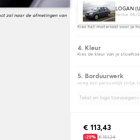
LOGAN (U
Versie 06/
ct zal naar de afmetingen van
3. Materiaal
Kies het materiaal voor je h
4. Kleur
Kies de kleur van je stoelho
5. Borduurwerk
voeg een persoonlijk tintje 
Tekst en logo toevoegen
€ 113,43
-25%
€ 151,24