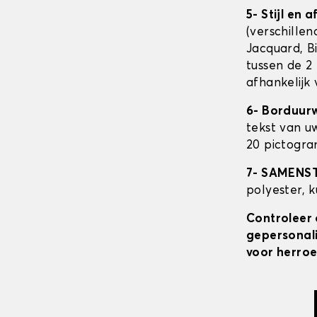
5- Stijl en 
(verschillen
Jacquard, Bi
tussen de 2 
afhankelijk
6- Borduur
tekst van u
20 pictogra
7- SAMENS
polyester, 
Controleer 
gepersonali
voor herroe