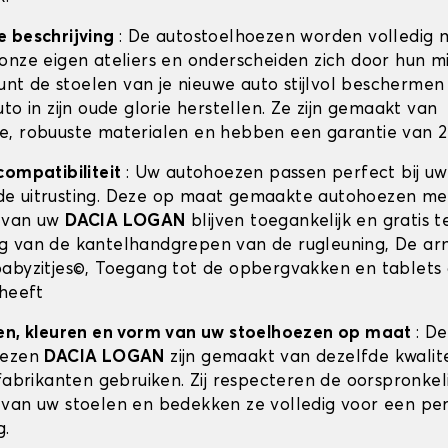
e beschrijving
: De autostoelhoezen worden volledig 
onze eigen ateliers en onderscheiden zich door hun m
kunt de stoelen van je nieuwe auto stijlvol beschermen 
to in zijn oude glorie herstellen. Ze zijn gemaakt van
, robuuste materialen en hebben een garantie van 2 
compatibiliteit
: Uw autohoezen passen perfect bij u
e uitrusting. Deze op maat gemaakte autohoezen me
 van uw
DACIA LOGAN
blijven toegankelijk en gratis t
 van de kantelhandgrepen van de rugleuning, De ar
abyzitjes©, Toegang tot de opbergvakken en tablets 
 heeft
en, kleuren en vorm van uw stoelhoezen op maat
: De
oezen
DACIA LOGAN
zijn gemaakt van dezelfde kwalite
fabrikanten gebruiken. Zij respecteren de oorspronkel
van uw stoelen en bedekken ze volledig voor een pe
g.