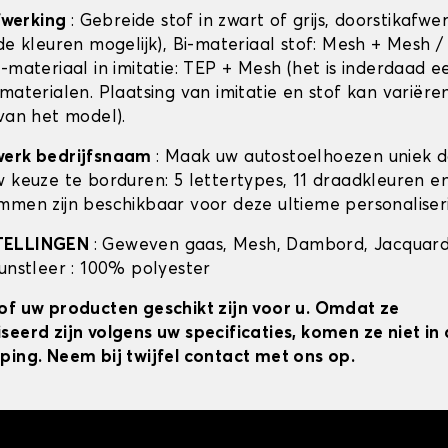
afwerking
: Gebreide stof in zwart of grijs, doorstikafwe
de kleuren mogelijk), Bi-materiaal stof: Mesh + Mesh /
-materiaal in imitatie: TEP + Mesh (het is inderdaad e
materialen. Plaatsing van imitatie en stof kan variëre
 van het model).
werk bedrijfsnaam
: Maak uw autostoelhoezen uniek 
w keuze te borduren: 5 lettertypes, 11 draadkleuren 
mmen zijn beschikbaar voor deze ultieme personaliser
TELLINGEN
: Geweven gaas, Mesh, Dambord, Jacquard
kunstleer : 100% polyester
of uw producten geschikt zijn voor u. Omdat ze
seerd zijn volgens uw specificaties, komen ze niet i
ping. Neem bij twijfel contact met ons op.