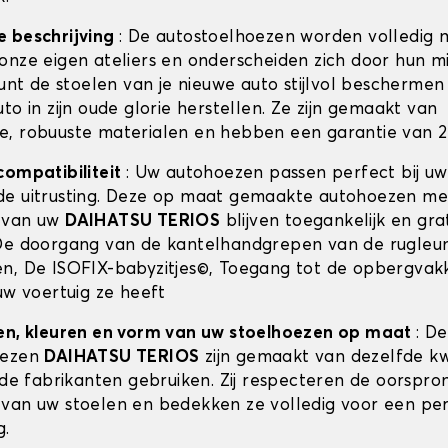
e beschrijving
: De autostoelhoezen worden volledig 
onze eigen ateliers en onderscheiden zich door hun m
kunt de stoelen van je nieuwe auto stijlvol beschermen 
to in zijn oude glorie herstellen. Ze zijn gemaakt van
, robuuste materialen en hebben een garantie van 2 
compatibiliteit
: Uw autohoezen passen perfect bij u
e uitrusting. Deze op maat gemaakte autohoezen me
 van uw
DAIHATSU TERIOS
blijven toegankelijk en grat
De doorgang van de kantelhandgrepen van de rugleun
n, De ISOFIX-babyzitjes©, Toegang tot de opbergvak
uw voertuig ze heeft
en, kleuren en vorm van uw stoelhoezen op maat
: De
oezen
DAIHATSU TERIOS
zijn gemaakt van dezelfde kwa
 de fabrikanten gebruiken. Zij respecteren de oorspron
van uw stoelen en bedekken ze volledig voor een pe
g.