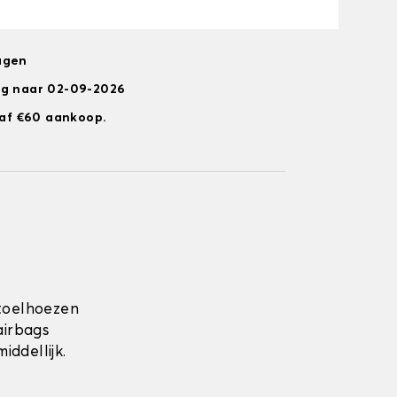
agen
ng naar 02-09-2026
anaf €60 aankoop.
toelhoezen
airbags
ddellijk.