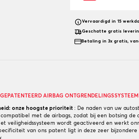
Vervaardigd in 15 werkd
Geschatte gratis leveri
Betaling in 3x gratis, v
GEPATENTEERD AIRBAG ONTGRENDELINGSSYSTEEM
heid: onze hoogste prioriteit
: De naden van uw autos
g compatibel met de airbags, zodat bij een botsing de 
Het veiligheidssysteem wordt geactiveerd en werkt onmi
ecificiteit van ons patent ligt in deze zeer bijzondere
k.