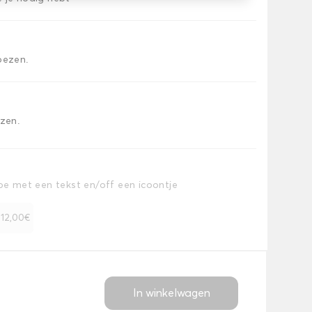
oezen.
ezen.
toe met een tekst en/off een icoontje
+ 12,00€
In winkelwagen