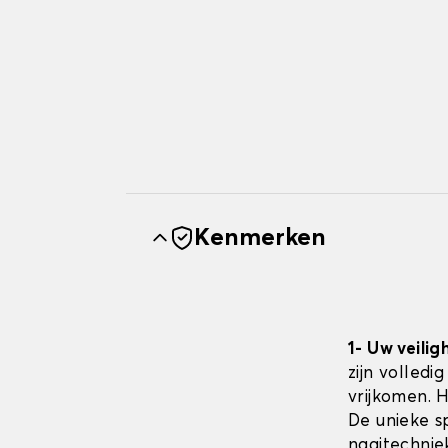
Kenmerken
1- Uw veilig
zijn volledi
vrijkomen. 
De unieke sp
naaitechnie