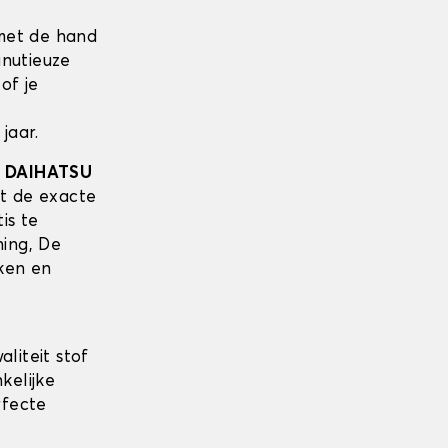
met de hand
inutieuze
of je
jaar.
w
DAIHATSU
t de exacte
is te
ing, De
ken en
liteit stof
kelijke
rfecte