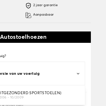
2 jaar garantie
Aanpasbaar
 Autostoelhoezen
uig?
ersie van uw voertuig
(UITGEZONDERD SPORTSTOELEN)
2006 - 10/2009
e je nodig hebt