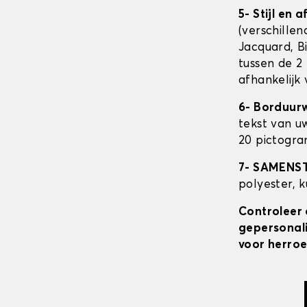
5- Stijl en 
(verschillen
Jacquard, Bi
tussen de 2 
afhankelijk
6- Borduur
tekst van u
20 pictogra
7- SAMENS
polyester, 
Controleer 
gepersonali
voor herroe