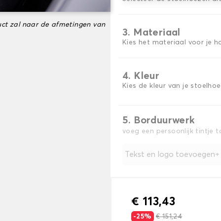
ct zal naar de afmetingen van
3. Materiaal
Kies het materiaal voor je h
4. Kleur
Kies de kleur van je stoelho
5. Borduurwerk
voeg een persoonlijk tintje 
Tekst en logo toevoegen
€ 113,43
-25%
€ 151,24