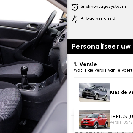
Snelmontagesysteem
Airbag veiligheid
Personaliseer uw
1. Versie
Wat is de versie van je voert
Kies de v
TERIOS 
Versie 05/
2. Set hoezen
Selecteer de stoelhoezen di