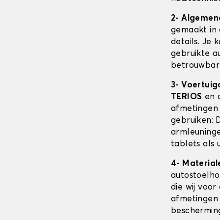
2- Algemen
gemaakt in 
details. Je 
gebruikte au
betrouwbare
3- Voertuig
TERIOS
en d
afmetingen
gebruiken: 
armleuninge
tablets als 
4- Material
autostoelh
die wij voor
afmetingen 
beschermin