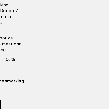
rking
 Damier /
en mix
n,
door de
en meer dan
ing.
 : 100%
n aanmerking