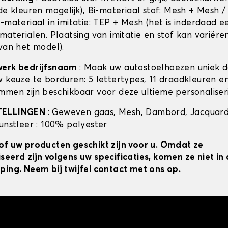
de kleuren mogelijk), Bi-materiaal stof: Mesh + Mesh /
-materiaal in imitatie: TEP + Mesh (het is inderdaad e
materialen. Plaatsing van imitatie en stof kan variëre
 van het model).
werk bedrijfsnaam
: Maak uw autostoelhoezen uniek 
w keuze te borduren: 5 lettertypes, 11 draadkleuren 
mmen zijn beschikbaar voor deze ultieme personaliser
TELLINGEN
: Geweven gaas, Mesh, Dambord, Jacquard
kunstleer : 100% polyester
of uw producten geschikt zijn voor u. Omdat ze
seerd zijn volgens uw specificaties, komen ze niet i
ping. Neem bij twijfel contact met ons op.