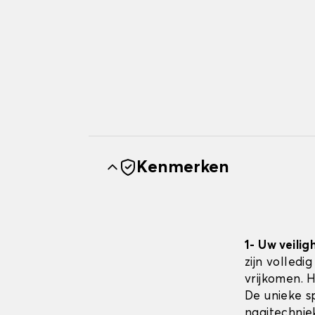
Kenmerken
1- Uw veilig
zijn volledi
vrijkomen. 
De unieke sp
naaitechnie