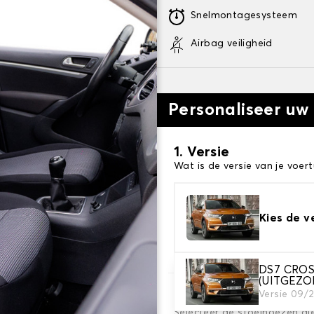
Snelmontagesysteem
Airbag veiligheid
Personaliseer uw
1. Versie
Wat is de versie van je voert
Kies de v
DS7 CROS
(UITGEZO
Versie 09/
2. Set hoezen
Selecteer de stoelhoezen di