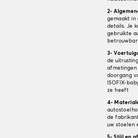
2- Algemen
gemaakt in 
details. Je 
gebruikte au
betrouwbare
3- Voertuig
de uitrusti
afmetingen
doorgang va
ISOFIX-baby
ze heeft
4- Material
autostoelh
de fabrikan
uw stoelen 
5- Stijl en 