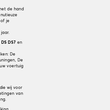
met de hand
inutieuze
of je
jaar.
w
DS DS7
en
e
iken: De
uningen, De
uw voertuig
die wij voor
etingen van
ng.
rking