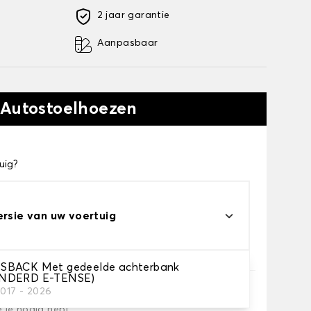
2 jaar garantie
Aanpasbaar
 Autostoelhoezen
uig?
ersie van uw voertuig
SBACK Met gedeelde achterbank
NDERD E-TENSE)
2017 - 2026
e je nodig hebt