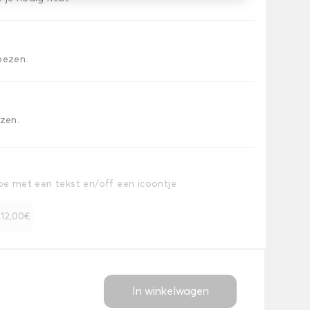
oezen.
ezen.
toe met een tekst en/off een icoontje
+ 12,00€
In winkelwagen