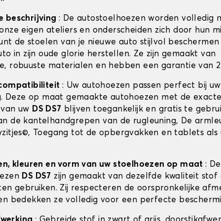
e beschrijving
: De autostoelhoezen worden volledig 
onze eigen ateliers en onderscheiden zich door hun m
kunt de stoelen van je nieuwe auto stijlvol beschermen 
to in zijn oude glorie herstellen. Ze zijn gemaakt van
, robuuste materialen en hebben een garantie van 2 
compatibiliteit
: Uw autohoezen passen perfect bij u
ng. Deze op maat gemaakte autohoezen met de exact
 van uw
DS DS7
blijven toegankelijk en gratis te gebru
n de kantelhandgrepen van de rugleuning, De armle
zitjes©, Toegang tot de opbergvakken en tablets als 
en, kleuren en vorm van uw stoelhoezen op maat
: De
oezen
DS DS7
zijn gemaakt van dezelfde kwaliteit stof 
ten gebruiken. Zij respecteren de oorspronkelijke afm
en bedekken ze volledig voor een perfecte beschermi
afwerking
: Gebreide stof in zwart of grijs, doorstikafwe