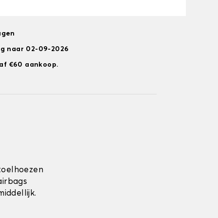
agen
ng naar 02-09-2026
anaf €60 aankoop.
toelhoezen
airbags
ddellijk.