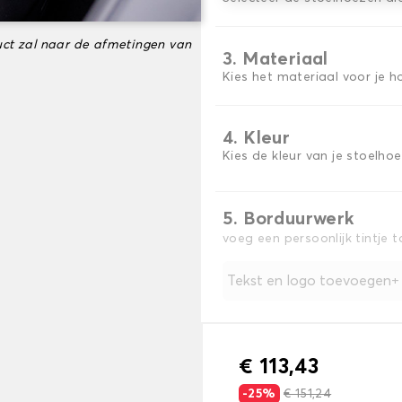
ct zal naar de afmetingen van
3. Materiaal
Kies het materiaal voor je h
4. Kleur
Kies de kleur van je stoelho
5. Borduurwerk
voeg een persoonlijk tintje 
Tekst en logo toevoegen
€ 113,43
-25%
€ 151,24