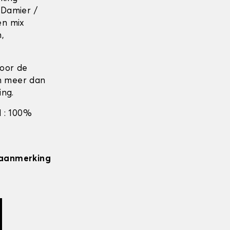
 Damier /
en mix
n,
door de
en meer dan
ing.
 : 100%
n aanmerking