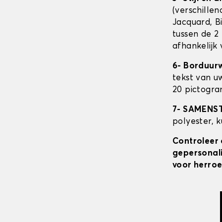
(verschillen
Jacquard, Bi
tussen de 2 
afhankelijk
6- Borduur
tekst van u
20 pictogra
7- SAMENS
polyester, 
Controleer 
gepersonali
voor herroe