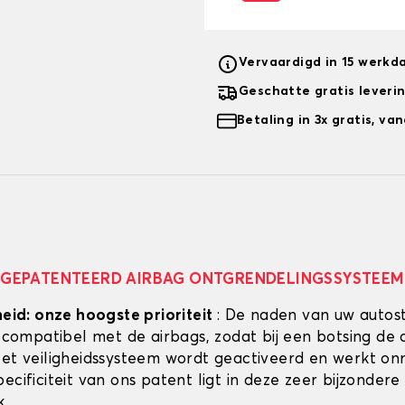
Vervaardigd in 15 werkd
Geschatte gratis leveri
Betaling in 3x gratis, v
GEPATENTEERD AIRBAG ONTGRENDELINGSSYSTEEM
heid: onze hoogste prioriteit
: De naden van uw autos
g compatibel met de airbags, zodat bij een botsing de 
Het veiligheidssysteem wordt geactiveerd en werkt onmi
ecificiteit van ons patent ligt in deze zeer bijzondere
k.