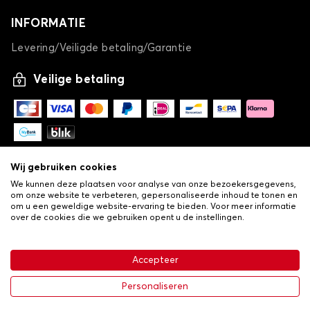
INFORMATIE
Levering/Veiligde betaling/Garantie
Veilige betaling
Wij gebruiken cookies
We kunnen deze plaatsen voor analyse van onze bezoekersgegevens,
om onze website te verbeteren, gepersonaliseerde inhoud te tonen en
om u een geweldige website-ervaring te bieden. Voor meer informatie
over de cookies die we gebruiken opent u de instellingen.
-
© Copyright 2026 Lovauto
•
Algemene verkoopvoorwaarden
Privacy- en cookiebeleid
Accepteer
•
Livraison
€ 113,43
In winkelwagen
Personaliseren
-25%
€ 151,24