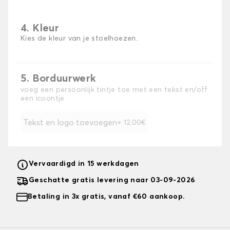
4. Kleur
Kies de kleur van je stoelhoezen.
5. Borduurwerk
voeg een persoonlijk tintje toe met een tekst en/off
een icoontje
Tekst en logo toevoegen
+ 12,00€
Vervaardigd in 15 werkdagen
Geschatte gratis levering naar 03-09-2026
Betaling in 3x gratis, vanaf €60 aankoop.