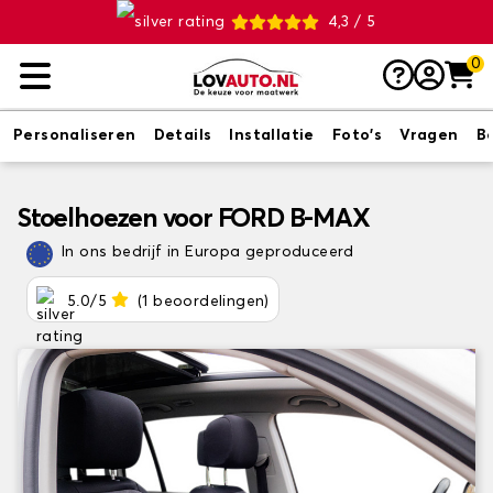
4,3 / 5
0
Personaliseren
Details
Installatie
Foto's
Vragen
B
Stoelhoezen voor FORD B-MAX
In ons bedrijf in Europa geproduceerd
5.0/5
(1 beoordelingen)