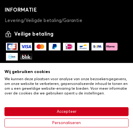
INFORMATIE
Levering/Veiligde betaling/Garantie
Veilige betaling
Wij gebruiken cookies
We kunnen deze plaatsen voor analyse van onze bezoekersgegevens,
om onze website te verbeteren, gepersonaliseerde inhoud te tonen en
om u een geweldige website-ervaring te bieden. Voor meer informatie
over de cookies die we gebruiken opent u de instellingen.
-
© Copyright 2026 Lovauto
•
Algemene verkoopvoorwaarden
Privacy- en cookiebeleid
Accepteer
•
Livraison
€ 113,43
In winkelwagen
Personaliseren
-25%
€ 151,24