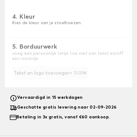
4. Kleur
Kies de kleur van je stoelhoezen.
5. Borduurwerk
voeg een persoonlijk tintje toe met een tekst en/off
een icoontje
Tekst en logo toevoegen
+ 12,00€
Vervaardigd in 15 werkdagen
Geschatte gratis levering naar 02-09-2026
Betaling in 3x gratis, vanaf €60 aankoop.