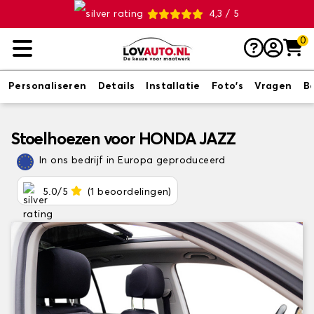
4,3 / 5
0
Personaliseren
Details
Installatie
Foto's
Vragen
B
Stoelhoezen voor HONDA JAZZ
In ons bedrijf in Europa geproduceerd
5.0/5
(1 beoordelingen)