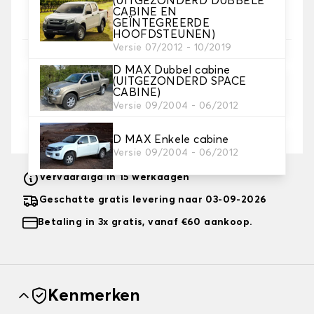
(UITGEZONDERD DUBBELE
Kies de kleur van je stoelhoezen.
CABINE EN
GEÏNTEGREERDE
HOOFDSTEUNEN)
Versie 07/2012 - 10/2019
5. Borduurwerk
D MAX Dubbel cabine
voeg een persoonlijk tintje toe met een tekst en/off
(UITGEZONDERD SPACE
een icoontje
CABINE)
Versie 09/2004 - 06/2012
Tekst en logo toevoegen
+ 12,00€
D MAX Enkele cabine
Versie 09/2004 - 06/2012
Vervaardigd in 15 werkdagen
Geschatte gratis levering naar 03-09-2026
Betaling in 3x gratis, vanaf €60 aankoop.
Kenmerken