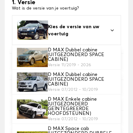
1. Versie
Wat is de versie van je voertuig?
Kies de versie van uw
voertuig
D MAX Dubbel cabine
(UITGEZONDERD SPACE
CABINE)
2. Set hoezen
Versie 11/2019 - 2026
Selecteer de stoelhoezen die je nodig hebt
D MAX Dubbel cabine
(UITGEZONDERD SPACE
CABINE)
3. Materiaal
Versie 07/2012 - 10/2019
Kies het materiaal voor je hoezen.
D MAX Enkele cabine
(UITGEZONDERD
GEÏNTEGREERDE
HOOFDSTEUNEN)
Versie 07/2012 - 10/2019
D MAX Space cab
4. Kleur