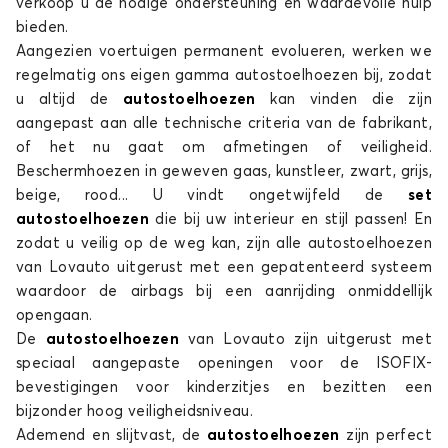
verkoop u de nodige ondersteuning en waardevolle hulp
bieden.
Aangezien voertuigen permanent evolueren, werken we
regelmatig ons eigen gamma autostoelhoezen bij, zodat
u altijd de
autostoelhoezen
kan vinden die zijn
aangepast aan alle technische criteria van de fabrikant,
of het nu gaat om afmetingen of veiligheid.
Beschermhoezen in geweven gaas, kunstleer, zwart, grijs,
beige, rood... U vindt ongetwijfeld de
set
autostoelhoezen
die bij uw interieur en stijl passen! En
zodat u veilig op de weg kan, zijn alle autostoelhoezen
van Lovauto uitgerust met een gepatenteerd systeem
waardoor de airbags bij een aanrijding onmiddellijk
opengaan.
De
autostoelhoezen
van Lovauto zijn uitgerust met
speciaal aangepaste openingen voor de ISOFIX-
bevestigingen voor kinderzitjes en bezitten een
bijzonder hoog veiligheidsniveau.
Ademend en slijtvast, de
autostoelhoezen
zijn perfect