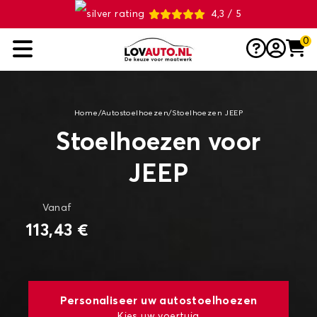
4,3 / 5
0
Home
/
Autostoelhoezen
/
Stoelhoezen JEEP
Stoelhoezen voor
JEEP
Vanaf
113,43 €
Personaliseer uw autostoelhoezen
Kies uw voertuig