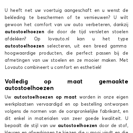
U heeft net uw voertuig aangeschaft en u wenst de
Stoelhoezen voor LANCIA YPSILON
bekleding te beschermen of te vernieuwen? U wilt
gewoon het comfort van uw auto verbeteren, dankzij
autostoelhoezen
die door de tijd versleten stoelen
afdekken? Op lovauto.nl kan u het type
autostoelhoezen
selecteren, uit een breed gamma
hoogwaardige producten, die perfect passen bij de
afmetingen van uw stoelen en ze mooier maken. Met
Lovauto combineert u comfort en esthetiek!
Volledig op maat gemaakte
autostoelhoezen
Uw
autostoelhoezen op maat
worden in onze eigen
werkplaatsen vervaardigd en op bestelling ontworpen
volgens de normen van de oorspronkelijke fabrikant, en
dit enkel in materialen van zeer goede kwaliteit. U
bepaalt de stijl van uw
autostoelhoezen
door de stof,
kleuren en afwerkingen te kiezen die u mooi vindt en die