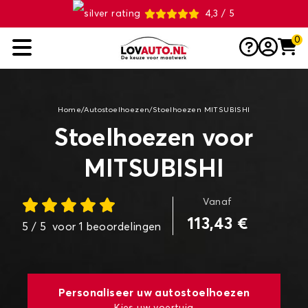
4,3 / 5
0
Home
/
Autostoelhoezen
/
Stoelhoezen MITSUBISHI
Stoelhoezen voor
MITSUBISHI
Vanaf
113,43 €
5
/ 5
voor
1
beoordelingen
Personaliseer uw autostoelhoezen