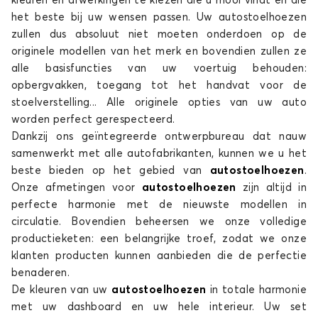
kleuren en afwerkingen te kiezen die u mooi vindt en die
het beste bij uw wensen passen. Uw autostoelhoezen
Stoelhoezen voor MITSUBISHI PAJERO
zullen dus absoluut niet moeten onderdoen op de
originele modellen van het merk en bovendien zullen ze
alle basisfuncties van uw voertuig behouden:
opbergvakken, toegang tot het handvat voor de
stoelverstelling... Alle originele opties van uw auto
worden perfect gerespecteerd.
Dankzij ons geïntegreerde ontwerpbureau dat nauw
samenwerkt met alle autofabrikanten, kunnen we u het
beste bieden op het gebied van
autostoelhoezen
.
Onze afmetingen voor
autostoelhoezen
zijn altijd in
perfecte harmonie met de nieuwste modellen in
circulatie. Bovendien beheersen we onze volledige
productieketen: een belangrijke troef, zodat we onze
klanten producten kunnen aanbieden die de perfectie
benaderen.
De kleuren van uw
autostoelhoezen
in totale harmonie
met uw dashboard en uw hele interieur. Uw set