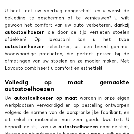
U heeft net uw voertuig aangeschaft en u wenst de
Stoelhoezen voor MITSUBISHI L200
bekleding te beschermen of te vernieuwen? U wilt
OUTLANDER
gewoon het comfort van uw auto verbeteren, dankzij
autostoelhoezen
die door de tijd versleten stoelen
afdekken? Op lovauto.nl kan u het type
autostoelhoezen
selecteren, uit een breed gamma
hoogwaardige producten, die perfect passen bij de
afmetingen van uw stoelen en ze mooier maken. Met
Lovauto combineert u comfort en esthetiek!
Stoelhoezen voor MITSUBISHI OUTLANDER
Volledig op maat gemaakte
autostoelhoezen
PAJERO
Uw
autostoelhoezen op maat
worden in onze eigen
werkplaatsen vervaardigd en op bestelling ontworpen
volgens de normen van de oorspronkelijke fabrikant, en
dit enkel in materialen van zeer goede kwaliteit. U
bepaalt de stijl van uw
autostoelhoezen
door de stof,