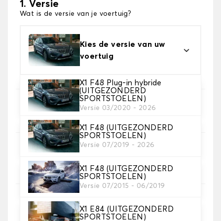
1. Versie
Wat is de versie van je voertuig?
Kies de versie van uw
voertuig
X1 F48 Plug-in hybride
(UITGEZONDERD
SPORTSTOELEN)
2. Set hoezen
Versie 03/2020 - 2026
Selecteer de stoelhoezen die je nodig hebt
X1 F48 (UITGEZONDERD
SPORTSTOELEN)
Versie 07/2019 - 2026
3. Materiaal
Kies het materiaal voor je hoezen.
X1 F48 (UITGEZONDERD
SPORTSTOELEN)
Versie 07/2015 - 06/2019
X1 E84 (UITGEZONDERD
4. Kleur
SPORTSTOELEN)