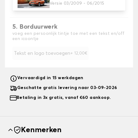
Kies de kleur van je stoelhoezen.
Versie 03/2009 - 06/2015
5. Borduurwerk
voeg een persoonlijk tintje toe met een tekst en/off
een icoontje
Tekst en logo toevoegen
+ 12,00€
Vervaardigd in 15 werkdagen
Geschatte gratis levering naar 03-09-2026
Betaling in 3x gratis, vanaf €60 aankoop.
Kenmerken