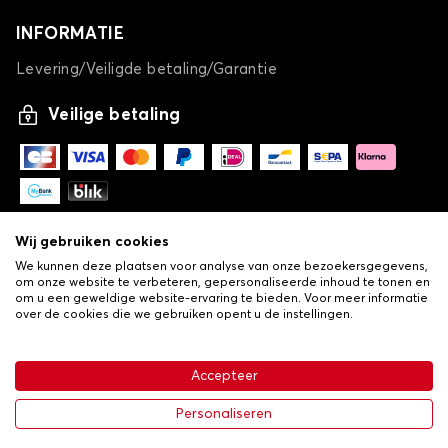
INFORMATIE
Levering/Veiligde betaling/Garantie
Veilige betaling
Wij gebruiken cookies
We kunnen deze plaatsen voor analyse van onze bezoekersgegevens,
om onze website te verbeteren, gepersonaliseerde inhoud te tonen en
om u een geweldige website-ervaring te bieden. Voor meer informatie
over de cookies die we gebruiken opent u de instellingen.
-
© Copyright 2026 Lovauto
•
Algemene verkoopvoorwaarden
Privacy- en cookiebeleid
Accepteer
•
Livraison
€ 113,43
In winkelwagen
Personaliseren
-25%
€ 151,24