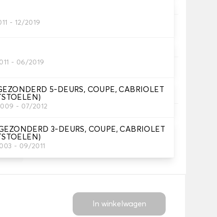
011 - 12/2019
oezen.
011 - 06/2019
ezen.
ITGEZONDERD 5-DEURS, COUPE, CABRIOLET
TSTOELEN)
2009 - 07/2012
ITGEZONDERD 3-DEURS, COUPE, CABRIOLET
toe met een tekst en/off een icoontje
TSTOELEN)
2003 - 09/2011
+ 12,00€
In winkelwagen