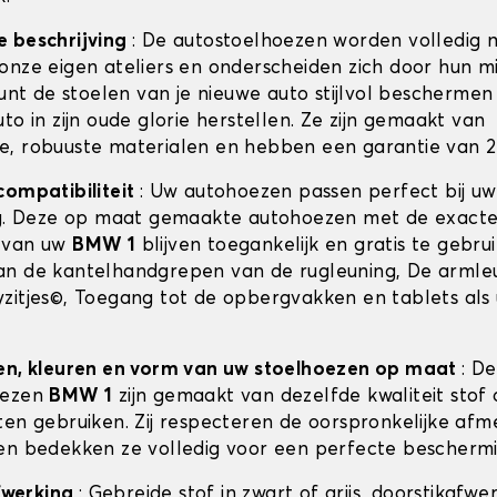
e beschrijving
: De autostoelhoezen worden volledig 
onze eigen ateliers en onderscheiden zich door hun m
kunt de stoelen van je nieuwe auto stijlvol beschermen 
to in zijn oude glorie herstellen. Ze zijn gemaakt van
, robuuste materialen en hebben een garantie van 2 
compatibiliteit
: Uw autohoezen passen perfect bij u
ng. Deze op maat gemaakte autohoezen met de exact
 van uw
BMW 1
blijven toegankelijk en gratis te gebru
n de kantelhandgrepen van de rugleuning, De armle
zitjes©, Toegang tot de opbergvakken en tablets als 
en, kleuren en vorm van uw stoelhoezen op maat
: De
oezen
BMW 1
zijn gemaakt van dezelfde kwaliteit stof d
ten gebruiken. Zij respecteren de oorspronkelijke afm
en bedekken ze volledig voor een perfecte beschermi
afwerking
: Gebreide stof in zwart of grijs, doorstikafwe