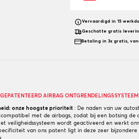
Vervaardigd in 15 werkd
Geschatte gratis leveri
Betaling in 3x gratis, v
GEPATENTEERD AIRBAG ONTGRENDELINGSSYSTEEM
heid: onze hoogste prioriteit
: De naden van uw autos
g compatibel met de airbags, zodat bij een botsing de 
Het veiligheidssysteem wordt geactiveerd en werkt onmi
ecificiteit van ons patent ligt in deze zeer bijzondere
k.