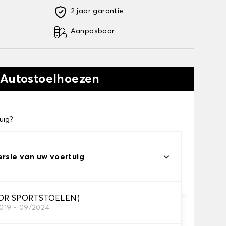
2 jaar garantie
Aanpasbaar
 Autostoelhoezen
uig?
ersie van uw voertuig
OOR SPORTSTOELEN)
2019 - 09/2024
e je nodig hebt