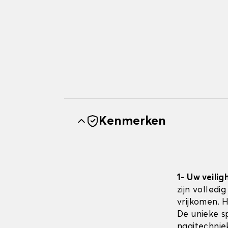
Kenmerken
1- Uw veilig
zijn volledi
vrijkomen. 
De unieke sp
naaitechnie