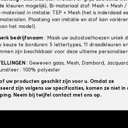
de kleuren mogelijk), Bi-materiaal stof: Mesh + Mesh /
-materiaal in imitatie: TEP + Mesh (het is inderdaad e
materialen. Plaatsing van imitatie en stof kan variëre
 van het model).
werk bedrijfsnaam
: Maak uw autostoelhoezen uniek 
w keuze te borduren: 5 lettertypes, 11 draadkleuren 
mmen zijn beschikbaar voor deze ultieme personaliser
TELLINGEN
: Geweven gaas, Mesh, Dambord, Jacquard
kunstleer : 100% polyester
of uw producten geschikt zijn voor u. Omdat ze
seerd zijn volgens uw specificaties, komen ze niet i
ping. Neem bij twijfel contact met ons op.