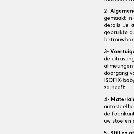
2- Algemen
gemaakt in 
details. Je 
gebruikte au
betrouwbare
3- Voertuig
de uitrusti
afmetingen
doorgang va
ISOFIX-baby
ze heeft
4- Material
autostoelh
de fabrikan
uw stoelen 
5- Stijl en 