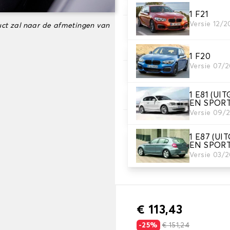
1 F21
Versie 12/2
ct zal naar de afmetingen van
3. Materiaal
Kies het materiaal voor je h
1 F20
Versie 07/2
4. Kleur
Kies de kleur van je stoelho
1 E81 (U
EN SPOR
Versie 09/
5. Borduurwerk
1 E87 (U
voeg een persoonlijk tintje 
EN SPOR
Versie 03/
Tekst en logo toevoegen
€ 113,43
-25%
€ 151,24