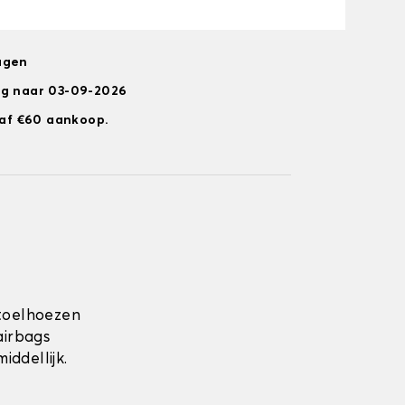
agen
ng naar 03-09-2026
anaf €60 aankoop.
toelhoezen
airbags
ddellijk.