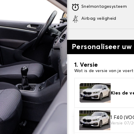
Snelmontagesysteem
Airbag veiligheid
Personaliseer uw
1. Versie
Wat is de versie van je voert
Kies de v
1 F40 (V
Versie 07/
2. Set hoezen
Selecteer de stoelhoezen di