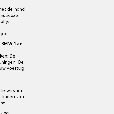
met de hand
inutieuze
of je
jaar.
w
BMW 1
en
e
iken: De
uningen, De
uw voertuig
ie wij voor
etingen van
ng.
rking