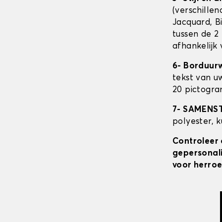
(verschillen
Jacquard, Bi
tussen de 2 
afhankelijk
6- Borduur
tekst van u
20 pictogra
7- SAMENS
polyester, 
Controleer 
gepersonali
voor herroe