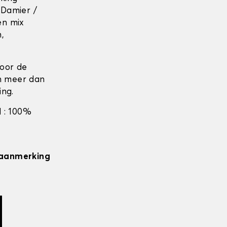
 Damier /
en mix
n,
door de
en meer dan
ing.
 : 100%
n aanmerking