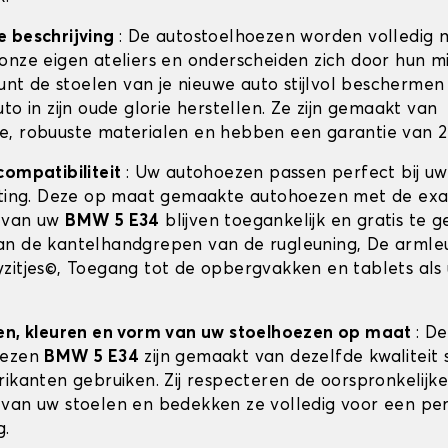
e beschrijving
: De autostoelhoezen worden volledig 
onze eigen ateliers en onderscheiden zich door hun m
kunt de stoelen van je nieuwe auto stijlvol beschermen 
to in zijn oude glorie herstellen. Ze zijn gemaakt van
, robuuste materialen en hebben een garantie van 2 
compatibiliteit
: Uw autohoezen passen perfect bij u
sting. Deze op maat gemaakte autohoezen met de ex
 van uw
BMW 5 E34
blijven toegankelijk en gratis te g
n de kantelhandgrepen van de rugleuning, De armle
zitjes©, Toegang tot de opbergvakken en tablets als 
en, kleuren en vorm van uw stoelhoezen op maat
: De
oezen
BMW 5 E34
zijn gemaakt van dezelfde kwaliteit s
rikanten gebruiken. Zij respecteren de oorspronkelijke
van uw stoelen en bedekken ze volledig voor een pe
g.