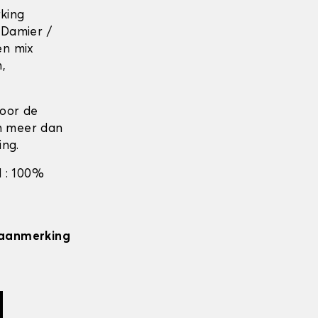
rking
 Damier /
en mix
n,
door de
en meer dan
ing.
 : 100%
n aanmerking