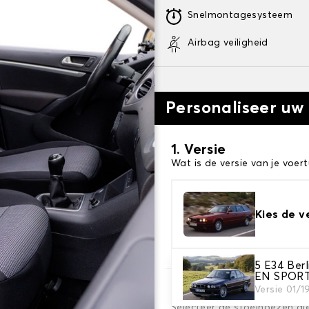
Snelmontagesysteem
Airbag veiligheid
Personaliseer uw
1. Versie
Wat is de versie van je voert
Kies de v
5 E34 Be
EN SPOR
Versie 01/
2. Set hoezen
Selecteer de stoelhoezen di