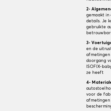
2- Algemen
gemaakt in 
details. Je 
gebruikte au
betrouwbare
3- Voertuig
en de uitru
afmetingen
doorgang va
ISOFIX-baby
ze heeft
4- Material
autostoelh
voor de fab
afmetingen 
beschermin