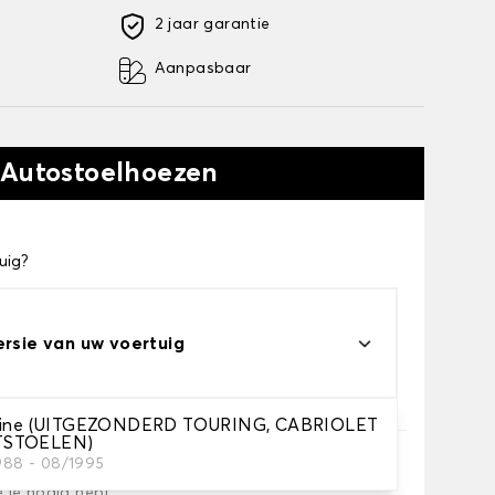
2 jaar garantie
Aanpasbaar
 Autostoelhoezen
uig?
ersie van uw voertuig
rline (UITGEZONDERD TOURING, CABRIOLET
TSTOELEN)
1988 - 08/1995
e je nodig hebt