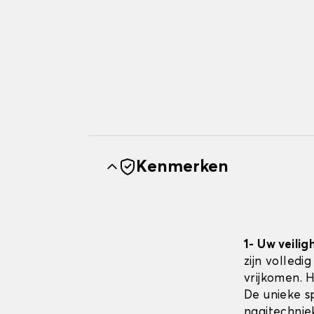
Kenmerken
1- Uw veilig
zijn volledi
vrijkomen. 
De unieke sp
naaitechnie