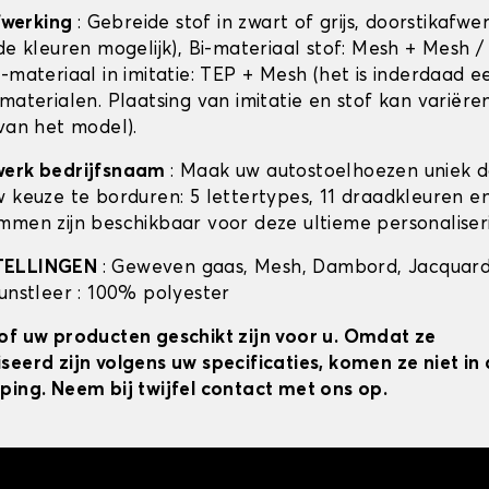
afwerking
: Gebreide stof in zwart of grijs, doorstikafwe
de kleuren mogelijk), Bi-materiaal stof: Mesh + Mesh /
-materiaal in imitatie: TEP + Mesh (het is inderdaad e
materialen. Plaatsing van imitatie en stof kan variëre
 van het model).
werk bedrijfsnaam
: Maak uw autostoelhoezen uniek 
w keuze te borduren: 5 lettertypes, 11 draadkleuren 
mmen zijn beschikbaar voor deze ultieme personaliser
TELLINGEN
: Geweven gaas, Mesh, Dambord, Jacquard
kunstleer : 100% polyester
of uw producten geschikt zijn voor u. Omdat ze
seerd zijn volgens uw specificaties, komen ze niet i
ping. Neem bij twijfel contact met ons op.