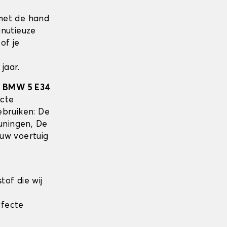
met de hand
inutieuze
of je
jaar.
w
BMW 5 E34
acte
ebruiken: De
uningen, De
uw voertuig
tof die wij
rfecte