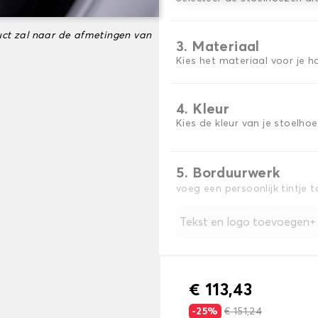
ct zal naar de afmetingen van
3. Materiaal
Kies het materiaal voor je h
4. Kleur
Kies de kleur van je stoelho
5. Borduurwerk
voeg een persoonlijk tintje 
Tekst en logo toevoegen
€ 113,43
-25%
€ 151,24