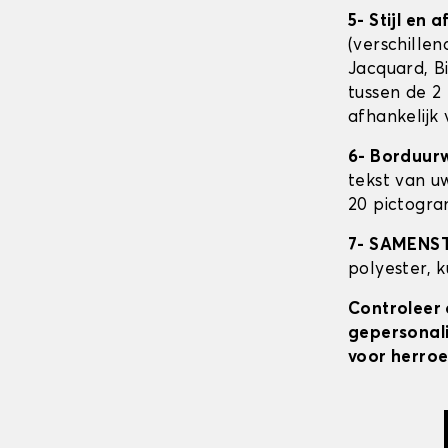
5- Stijl en 
(verschillen
Jacquard, Bi
tussen de 2 
afhankelijk
6- Borduur
tekst van u
20 pictogra
7- SAMENS
polyester, 
Controleer 
gepersonali
voor herroe