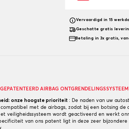
Vervaardigd in 15 werkd
Geschatte gratis leveri
Betaling in 3x gratis, v
GEPATENTEERD AIRBAG ONTGRENDELINGSSYSTEEM
heid: onze hoogste prioriteit
: De naden van uw autos
g compatibel met de airbags, zodat bij een botsing de 
Het veiligheidssysteem wordt geactiveerd en werkt onmi
ecificiteit van ons patent ligt in deze zeer bijzondere
k.