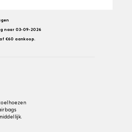
agen
ng naar 03-09-2026
anaf €60 aankoop.
toelhoezen
airbags
ddellijk.