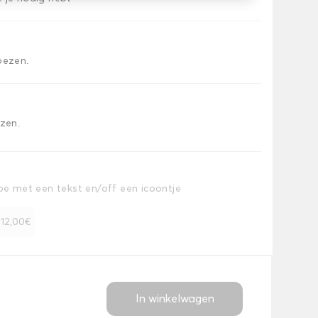
oezen.
ezen.
toe met een tekst en/off een icoontje
+ 12,00€
In winkelwagen