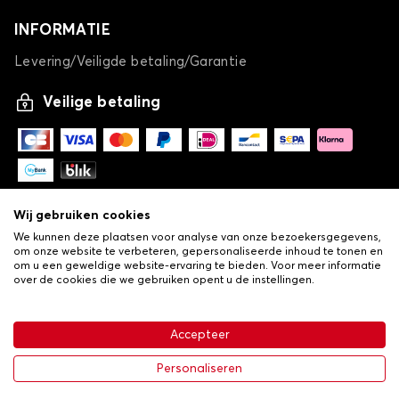
INFORMATIE
Levering/Veiligde betaling/Garantie
Veilige betaling
Wij gebruiken cookies
We kunnen deze plaatsen voor analyse van onze bezoekersgegevens,
om onze website te verbeteren, gepersonaliseerde inhoud te tonen en
om u een geweldige website-ervaring te bieden. Voor meer informatie
over de cookies die we gebruiken opent u de instellingen.
-
© Copyright 2026 Lovauto
•
Algemene verkoopvoorwaarden
Privacy- en cookiebeleid
Accepteer
•
Livraison
€ 113,43
In winkelwagen
Personaliseren
-25%
€ 151,24