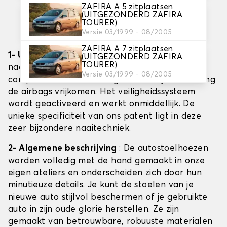
ZAFIRA A 5 zitplaatsen
(UITGEZONDERD ZAFIRA
GEPATENTEERD AIRBAG
TOURER)
Versie 03/1999 - 08/2005
ONTGRENDELINGSSYSTEEM
ZAFIRA A 7 zitplaatsen
1- Uw veiligheid: onze hoogste prioriteit
: De
(UITGEZONDERD ZAFIRA
TOURER)
naden van uw autostoelhoezen zijn volledig
Versie 03/1999 - 08/2005
compatibel met de airbags, zodat bij een botsing
de airbags vrijkomen. Het veiligheidssysteem
wordt geactiveerd en werkt onmiddellijk. De
unieke specificiteit van ons patent ligt in deze
zeer bijzondere naaitechniek.
2- Algemene beschrijving
: De autostoelhoezen
worden volledig met de hand gemaakt in onze
eigen ateliers en onderscheiden zich door hun
minutieuze details. Je kunt de stoelen van je
nieuwe auto stijlvol beschermen of je gebruikte
auto in zijn oude glorie herstellen. Ze zijn
gemaakt van betrouwbare, robuuste materialen