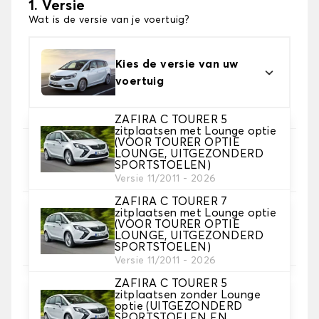
1. Versie
Wat is de versie van je voertuig?
Kies de versie van uw
voertuig
ZAFIRA C TOURER 5
zitplaatsen met Lounge optie
(VOOR TOURER OPTIE
2. Set hoezen
LOUNGE, UITGEZONDERD
SPORTSTOELEN)
Selecteer de stoelhoezen die je nodig hebt
Versie 11/2011 - 2026
ZAFIRA C TOURER 7
zitplaatsen met Lounge optie
3. Materiaal
(VOOR TOURER OPTIE
Kies het materiaal voor je hoezen.
LOUNGE, UITGEZONDERD
SPORTSTOELEN)
Versie 11/2011 - 2026
ZAFIRA C TOURER 5
zitplaatsen zonder Lounge
optie (UITGEZONDERD
4. Kleur
SPORTSTOELEN EN