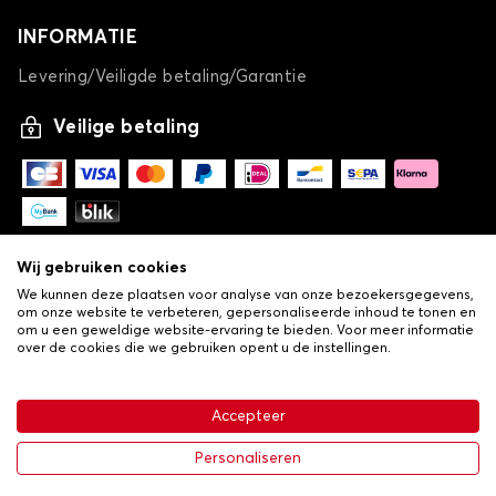
INFORMATIE
Levering/Veiligde betaling/Garantie
Veilige betaling
Wij gebruiken cookies
We kunnen deze plaatsen voor analyse van onze bezoekersgegevens,
om onze website te verbeteren, gepersonaliseerde inhoud te tonen en
om u een geweldige website-ervaring te bieden. Voor meer informatie
over de cookies die we gebruiken opent u de instellingen.
-
© Copyright 2026 Lovauto
•
Algemene verkoopvoorwaarden
Privacy- en cookiebeleid
Accepteer
•
Livraison
€ 113,43
In winkelwagen
Personaliseren
-25%
€ 151,24