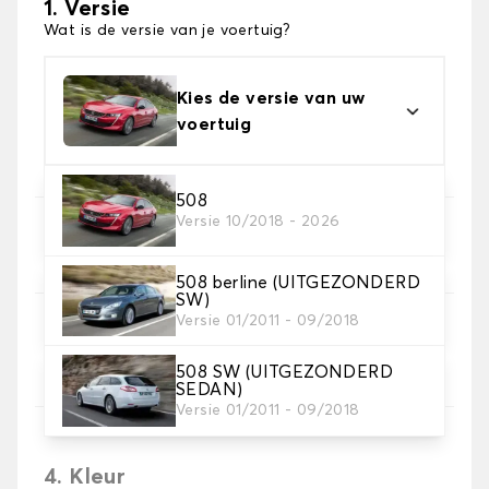
1. Versie
Wat is de versie van je voertuig?
Kies de versie van uw
voertuig
508
Versie 10/2018 - 2026
2. Set hoezen
Selecteer de stoelhoezen die je nodig hebt
508 berline (UITGEZONDERD
SW)
Versie 01/2011 - 09/2018
3. Materiaal
Kies het materiaal voor je hoezen.
508 SW (UITGEZONDERD
SEDAN)
Versie 01/2011 - 09/2018
4. Kleur