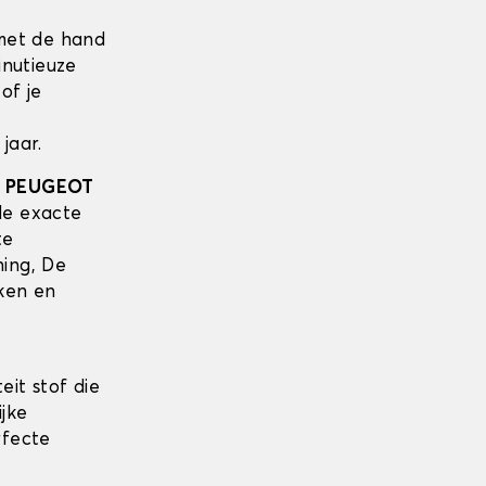
met de hand
inutieuze
of je
jaar.
w
PEUGEOT
de exacte
te
ing, De
ken en
eit stof die
ijke
rfecte