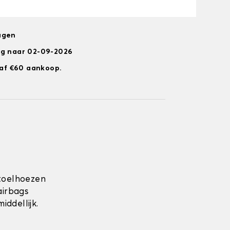
agen
ng naar 02-09-2026
anaf €60 aankoop.
toelhoezen
airbags
ddellijk.