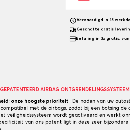
Vervaardigd in 15 werkd
Geschatte gratis leveri
Betaling in 3x gratis, v
GEPATENTEERD AIRBAG ONTGRENDELINGSSYSTEEM
heid: onze hoogste prioriteit
: De naden van uw autos
g compatibel met de airbags, zodat bij een botsing de 
Het veiligheidssysteem wordt geactiveerd en werkt onmi
ecificiteit van ons patent ligt in deze zeer bijzondere
k.