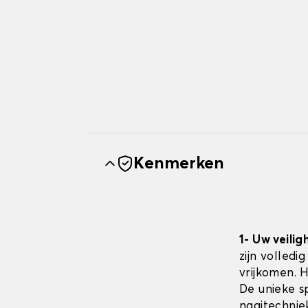
Kenmerken
1- Uw veilig
zijn volledi
vrijkomen. 
De unieke sp
naaitechnie