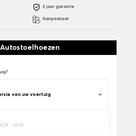
2 jaar garantie
Aanpasbaar
 Autostoelhoezen
uig?
ersie van uw voertuig
2024 - 2026
e je nodig hebt