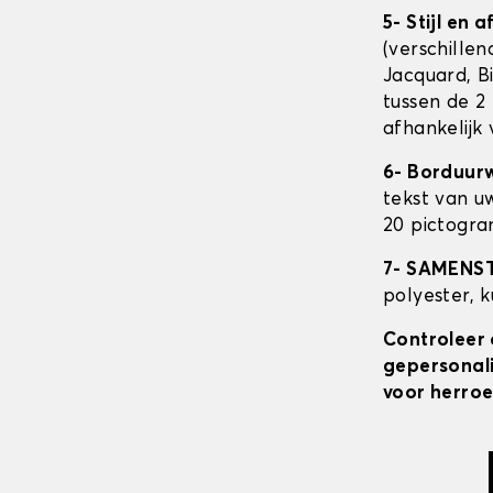
5- Stijl en 
(verschillen
Jacquard, Bi
tussen de 2 
afhankelijk
6- Borduur
tekst van u
20 pictogra
7- SAMENS
polyester, 
Controleer 
gepersonali
voor herroe