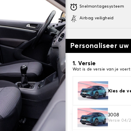
Snelmontagesysteem
Airbag veiligheid
Personaliseer uw
1. Versie
Wat is de versie van je voert
Kies de v
3008
Versie 04/
2. Set hoezen
Selecteer de stoelhoezen di