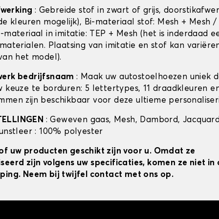
afwerking
: Gebreide stof in zwart of grijs, doorstikafwe
de kleuren mogelijk), Bi-materiaal stof: Mesh + Mesh /
-materiaal in imitatie: TEP + Mesh (het is inderdaad e
materialen. Plaatsing van imitatie en stof kan variëre
 van het model).
werk bedrijfsnaam
: Maak uw autostoelhoezen uniek 
w keuze te borduren: 5 lettertypes, 11 draadkleuren 
mmen zijn beschikbaar voor deze ultieme personaliser
TELLINGEN
: Geweven gaas, Mesh, Dambord, Jacquard
kunstleer : 100% polyester
of uw producten geschikt zijn voor u. Omdat ze
seerd zijn volgens uw specificaties, komen ze niet i
ping. Neem bij twijfel contact met ons op.