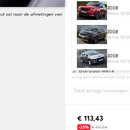
3008
Versie 12/
ct zal naar de afmetingen van
3. Materiaal
Kies het materiaal voor je h
3008
Versie 10/2
4. Kleur
Kies de kleur van je stoelho
3008
Versie 05/
5. Borduurwerk
voeg een persoonlijk tintje 
Tekst en logo toevoegen
€ 113,43
-25%
€ 151,24