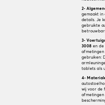
2- Algemen
gemaakt in 
details. Je 
gebruikte au
betrouwbare
3- Voertuig
3008
en de 
afmetingen
gebruiken: 
armleuninge
tablets als 
4- Material
autostoelh
wij voor de 
afmetingen 
beschermin