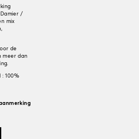
rking
 Damier /
en mix
n,
door de
en meer dan
ing.
 : 100%
n aanmerking