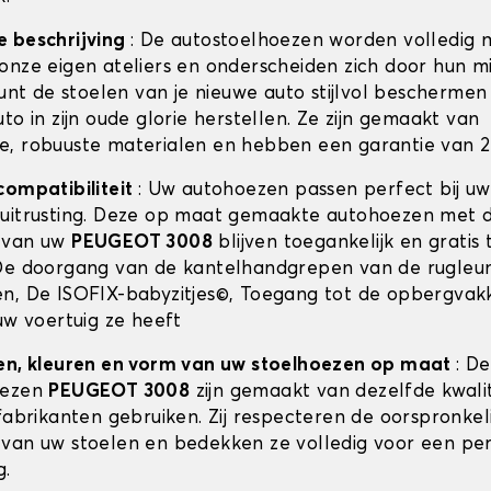
e beschrijving
: De autostoelhoezen worden volledig 
onze eigen ateliers en onderscheiden zich door hun m
kunt de stoelen van je nieuwe auto stijlvol beschermen 
to in zijn oude glorie herstellen. Ze zijn gemaakt van
, robuuste materialen en hebben een garantie van 2 
compatibiliteit
: Uw autohoezen passen perfect bij u
uitrusting. Deze op maat gemaakte autohoezen met 
 van uw
PEUGEOT 3008
blijven toegankelijk en gratis 
De doorgang van de kantelhandgrepen van de rugleun
n, De ISOFIX-babyzitjes©, Toegang tot de opbergvak
uw voertuig ze heeft
en, kleuren en vorm van uw stoelhoezen op maat
: De
oezen
PEUGEOT 3008
zijn gemaakt van dezelfde kwalit
fabrikanten gebruiken. Zij respecteren de oorspronkel
van uw stoelen en bedekken ze volledig voor een pe
g.