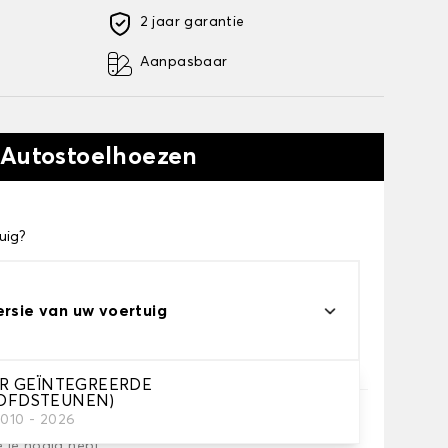
2 jaar garantie
Aanpasbaar
 Autostoelhoezen
uig?
ersie van uw voertuig
OR GEÏNTEGREERDE
OFDSTEUNEN)
2010 - 2026
e je nodig hebt