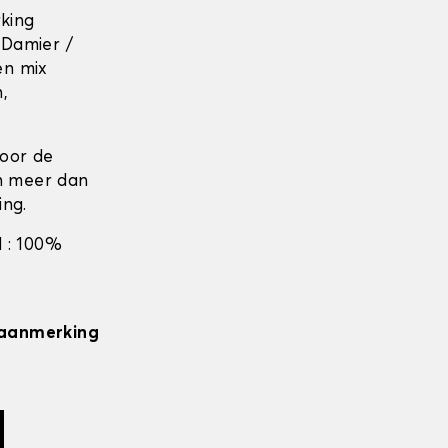
rking
 Damier /
en mix
n,
door de
en meer dan
ing.
 : 100%
n aanmerking