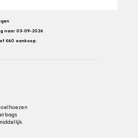
agen
ng naar 03-09-2026
anaf €60 aankoop.
toelhoezen
airbags
ddellijk.