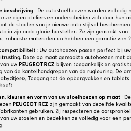
e beschrijving
: De autostoelhoezen worden volledig 
onze eigen ateliers en onderscheiden zich door hun m
kunt de stoelen van je nieuwe auto stijlvol beschermen 
to in zijn oude glorie herstellen. Ze zijn gemaakt van
, robuuste materialen en hebben een garantie van 2 
compatibiliteit
: Uw autohoezen passen perfect bij u
itrusting. Deze op maat gemaakte autohoezen met d
 van uw
PEUGEOT RCZ
blijven toegankelijk en gratis t
 van de kantelhandgrepen van de rugleuning, De ar
abyzitjes©, Toegang tot de opbergvakken en tablets 
 heeft
en, kleuren en vorm van uw stoelhoezen op maat
: De
oezen
PEUGEOT RCZ
zijn gemaakt van dezelfde kwalite
fabrikanten gebruiken. Zij respecteren de oorspronkel
van uw stoelen en bedekken ze volledig voor een pe
g.