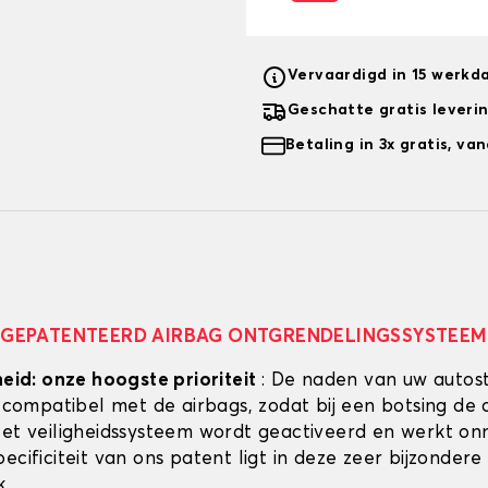
Vervaardigd in 15 werkd
Geschatte gratis leveri
Betaling in 3x gratis, v
GEPATENTEERD AIRBAG ONTGRENDELINGSSYSTEEM
heid: onze hoogste prioriteit
: De naden van uw autos
g compatibel met de airbags, zodat bij een botsing de 
Het veiligheidssysteem wordt geactiveerd en werkt onmi
ecificiteit van ons patent ligt in deze zeer bijzondere
k.