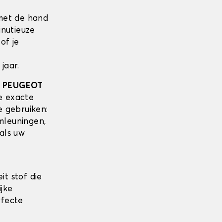
met de hand
inutieuze
of je
jaar.
w
PEUGEOT
e exacte
e gebruiken:
mleuningen,
als uw
it stof die
ijke
rfecte