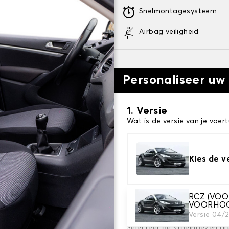
Snelmontagesysteem
Airbag veiligheid
Personaliseer uw
1. Versie
Wat is de versie van je voert
Kies de v
RCZ (VO
VOORHO
Versie 04/
2. Set hoezen
Selecteer de stoelhoezen di