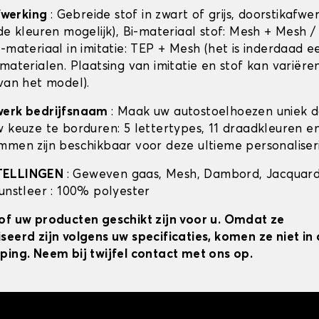
afwerking
: Gebreide stof in zwart of grijs, doorstikafwe
de kleuren mogelijk), Bi-materiaal stof: Mesh + Mesh /
-materiaal in imitatie: TEP + Mesh (het is inderdaad e
materialen. Plaatsing van imitatie en stof kan variëre
 van het model).
werk bedrijfsnaam
: Maak uw autostoelhoezen uniek 
w keuze te borduren: 5 lettertypes, 11 draadkleuren 
mmen zijn beschikbaar voor deze ultieme personaliser
TELLINGEN
: Geweven gaas, Mesh, Dambord, Jacquard
kunstleer : 100% polyester
of uw producten geschikt zijn voor u. Omdat ze
seerd zijn volgens uw specificaties, komen ze niet i
ping. Neem bij twijfel contact met ons op.