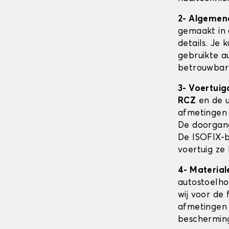
2- Algemen
gemaakt in 
details. Je 
gebruikte au
betrouwbare
3- Voertuig
RCZ
en de u
afmetingen
De doorgang
De ISOFIX-b
voertuig ze
4- Material
autostoelh
wij voor de 
afmetingen 
beschermin