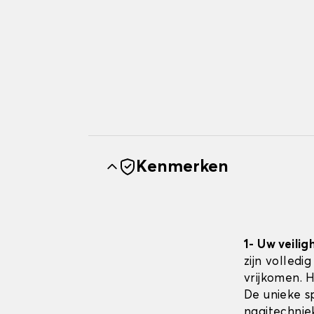
Kenmerken
1- Uw veilig
zijn volledi
vrijkomen. 
De unieke sp
naaitechnie