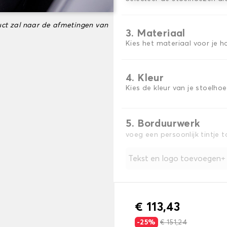
ct zal naar de afmetingen van
3. Materiaal
Kies het materiaal voor je h
4. Kleur
Kies de kleur van je stoelho
5. Borduurwerk
voeg een persoonlijk tintje 
Tekst en logo toevoegen
€ 113,43
-25%
€ 151,24