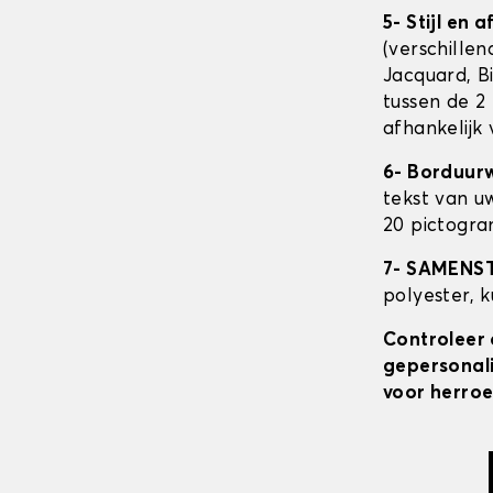
5- Stijl en 
(verschillen
Jacquard, Bi
tussen de 2 
afhankelijk
6- Borduur
tekst van u
20 pictogra
7- SAMENS
polyester, 
Controleer 
gepersonali
voor herroe