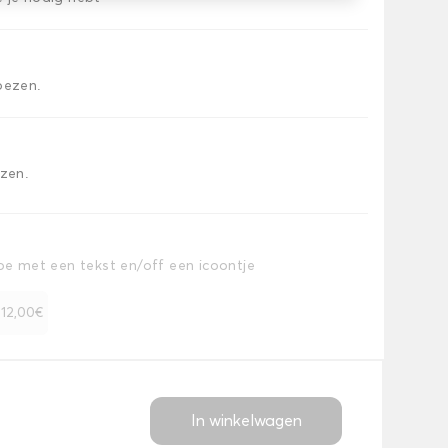
oezen.
ezen.
toe met een tekst en/off een icoontje
+ 12,00€
In winkelwagen