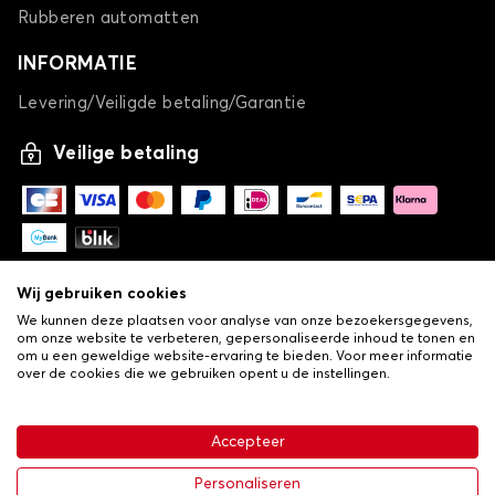
Rubberen automatten
INFORMATIE
Levering/Veiligde betaling/Garantie
Veilige betaling
Wij gebruiken cookies
We kunnen deze plaatsen voor analyse van onze bezoekersgegevens,
om onze website te verbeteren, gepersonaliseerde inhoud te tonen en
om u een geweldige website-ervaring te bieden. Voor meer informatie
over de cookies die we gebruiken opent u de instellingen.
-
© Copyright 2026 Lovauto
•
Algemene verkoopvoorwaarden
Privacy- en cookiebeleid
Accepteer
•
Livraison
€ 113,43
In winkelwagen
Personaliseren