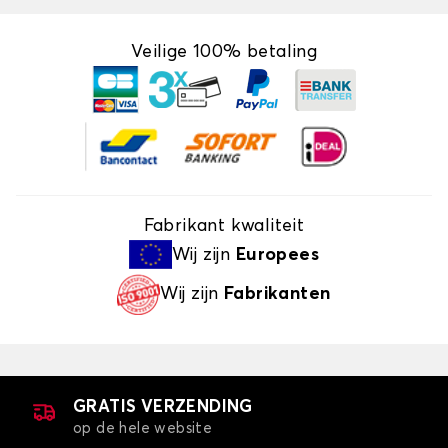
Veilige 100% betaling
Fabrikant kwaliteit
Wij zijn
Europees
Wij zijn
Fabrikanten
GRATIS VERZENDING
op de hele website