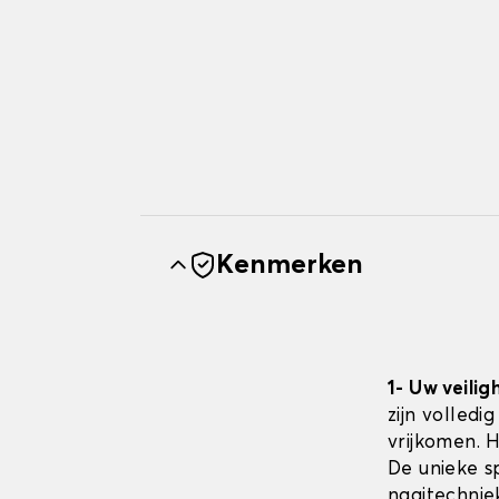
Kenmerken
1- Uw veilig
zijn volledi
vrijkomen. 
De unieke sp
naaitechnie