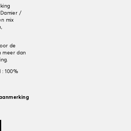
rking
 Damier /
en mix
n,
door de
en meer dan
ing.
 : 100%
n aanmerking