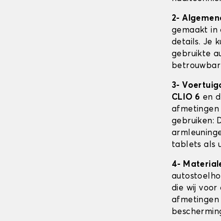
2- Algemen
gemaakt in 
details. Je 
gebruikte au
betrouwbare
3- Voertuig
CLIO 6
en d
afmetingen
gebruiken: 
armleuninge
tablets als 
4- Material
autostoelh
die wij voor
afmetingen 
beschermin