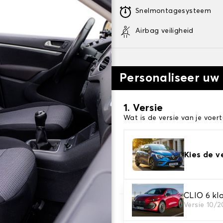
Snelmontagesysteem
Airbag veiligheid
Personaliseer uw
1. Versie
Wat is de versie van je voert
Kies de v
CLIO 6 kla
Versie 10/
2. Set hoezen
Selecteer de stoelhoezen di