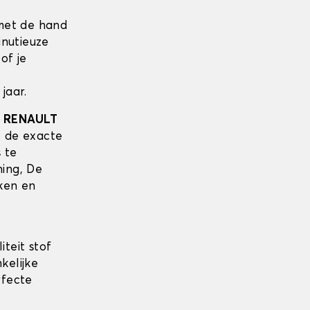
met de hand
inutieuze
of je
jaar.
w
RENAULT
 de exacte
s te
ing, De
ken en
teit stof
kelijke
rfecte