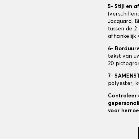
5- Stijl en 
(verschillen
Jacquard, Bi
tussen de 2 
afhankelijk
6- Borduur
tekst van u
20 pictogra
7- SAMENS
polyester, 
Controleer 
gepersonali
voor herroe