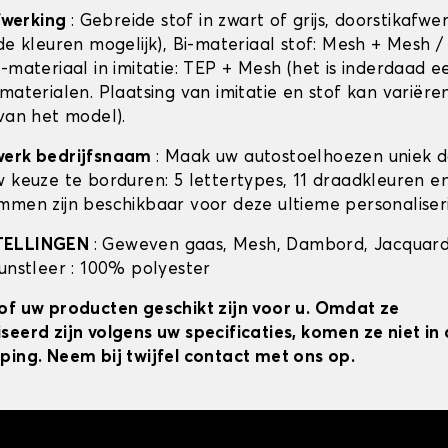
afwerking
: Gebreide stof in zwart of grijs, doorstikafwe
de kleuren mogelijk), Bi-materiaal stof: Mesh + Mesh /
-materiaal in imitatie: TEP + Mesh (het is inderdaad e
materialen. Plaatsing van imitatie en stof kan variëre
 van het model).
werk bedrijfsnaam
: Maak uw autostoelhoezen uniek 
w keuze te borduren: 5 lettertypes, 11 draadkleuren 
mmen zijn beschikbaar voor deze ultieme personaliser
TELLINGEN
: Geweven gaas, Mesh, Dambord, Jacquard
kunstleer : 100% polyester
of uw producten geschikt zijn voor u. Omdat ze
seerd zijn volgens uw specificaties, komen ze niet i
ping. Neem bij twijfel contact met ons op.