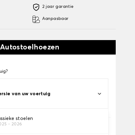
2 jaar garantie
Aanpasbaar
 Autostoelhoezen
uig?
ersie van uw voertuig
ssieke stoelen
2025 - 2026
e je nodig hebt