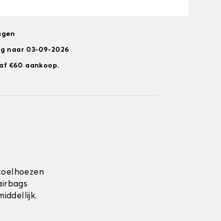
agen
ng naar 03-09-2026
anaf €60 aankoop.
toelhoezen
airbags
ddellijk.