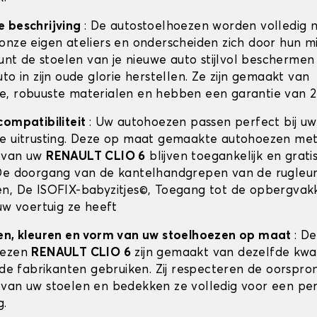
e beschrijving
: De autostoelhoezen worden volledig 
onze eigen ateliers en onderscheiden zich door hun m
kunt de stoelen van je nieuwe auto stijlvol beschermen 
to in zijn oude glorie herstellen. Ze zijn gemaakt van
, robuuste materialen en hebben een garantie van 2 
compatibiliteit
: Uw autohoezen passen perfect bij u
e uitrusting. Deze op maat gemaakte autohoezen met
 van uw
RENAULT CLIO 6
blijven toegankelijk en grati
De doorgang van de kantelhandgrepen van de rugleun
n, De ISOFIX-babyzitjes©, Toegang tot de opbergvak
uw voertuig ze heeft
en, kleuren en vorm van uw stoelhoezen op maat
: De
oezen
RENAULT CLIO 6
zijn gemaakt van dezelfde kwali
 de fabrikanten gebruiken. Zij respecteren de oorspron
van uw stoelen en bedekken ze volledig voor een pe
g.