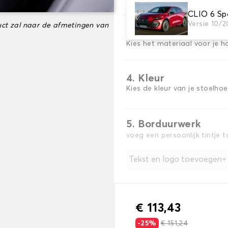
CLIO 6 Sp
Versie 10/
ct zal naar de afmetingen van
3. Materiaal
Kies het materiaal voor je h
4. Kleur
Kies de kleur van je stoelho
5. Borduurwerk
voeg een persoonlijk tintje 
Tekst en logo toevoegen
€ 113,43
-25%
€ 151,24