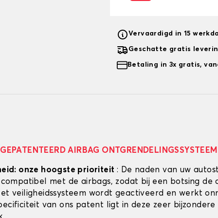
Vervaardigd in 15 werkd
Geschatte gratis leveri
Betaling in 3x gratis, v
GEPATENTEERD AIRBAG ONTGRENDELINGSSYSTEEM
heid: onze hoogste prioriteit
: De naden van uw autos
g compatibel met de airbags, zodat bij een botsing de 
Het veiligheidssysteem wordt geactiveerd en werkt onmi
ecificiteit van ons patent ligt in deze zeer bijzondere
k.