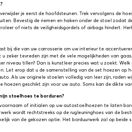
n?
verwijder je eerst de hoofdsteunen. Trek vervolgens de hoes
ten. Bevestig de riemen en haken onder de stoel zodat de h
leer of niets de veiligheidsgordels of airbags hindert. He
past bij die van uw carrosserie om uw interieur te accentuere
lt u zeker tevreden zijn met de vele mogelijkheden van gaa
r niveau tillen? Dan is kunstleer precies wat u zoekt. Welk m
en. Let erop dat u de samenstelling van de set hoezen op 
uto. Als uw originele stoelen volledig van leer zijn, raden 
e hoezen geschikt zijn voor uw auto. Soms kan de dikte va
mijn stoelhoes te borduren?
 voornaam of initialen op uw autostoelhoezen te laten bord
urwerk wordt rechtstreeks op de rugleuninghoes van de best
lijk van de gekozen optie. Het borduurwerk zal op beide st
.