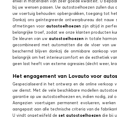
enkel in materialen van zeer goede kwaliteit. U bepaal
bij uw wensen passen. Uw autostoelhoezen zullen dus a
uw voertuig behouden: opbergvakken, toegang tot het h
Dankzij ons geïntegreerde ontwerpbureau dat nauw 
afmetingen voor
autostoelhoezen
zijn altijd in pe
Stoelhoezen voor SEAT LEON
belangrijke troef, zodat we onze klanten producten k
De kleuren van uw
autostoelhoezen
in totale harmon
gecombineerd met automatten die de vloer van uw 
beschermd blijven dankzij de onmisbare aankoop van
belangrijk om het interieurcomfort en de esthetiek v
geen last heeft van externe agressies (slecht weer, kra
Het engagement van Lovauto voor auto
Gespecialiseerd in het ontwerp en de online verkoop 
uw dienst. Met de vele beschikbare modellen autosto
garantie op uw autostoelhoezen en, indien nodig, zal 
Aangezien voertuigen permanent evolueren, werken
aangepast aan alle technische criteria van de fabrikant
U vindt ongetwijfeld de
set autostoelhoezen
die bij