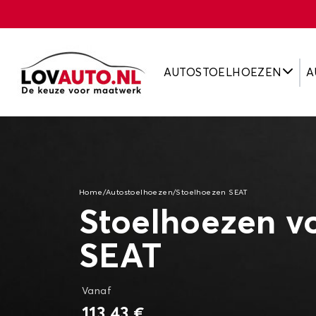
AUTOSTOELHOEZEN
A
Home
/
Autostoelhoezen
/
Stoelhoezen SEAT
Stoelhoezen v
SEAT
Vanaf
113,43 €