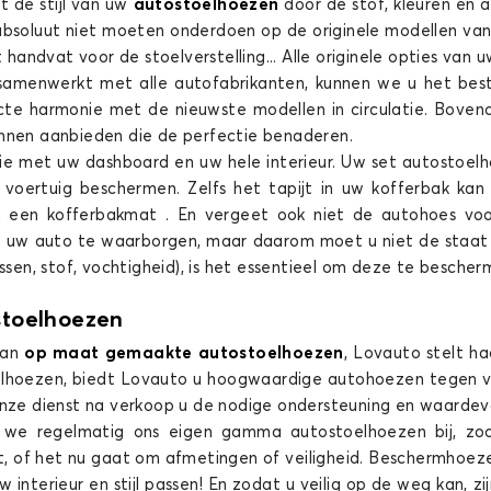
t de stijl van uw
autostoelhoezen
door de stof, kleuren en 
bsoluut niet moeten onderdoen op de originele modellen van 
andvat voor de stoelverstelling... Alle originele opties va
samenwerkt met alle autofabrikanten, kunnen we u het be
rfecte harmonie met de nieuwste modellen in circulatie. Bov
Stoelhoezen voor SEAT MII
unnen aanbieden die de perfectie benaderen.
ie met uw dashboard en uw hele interieur. Uw set autostoelh
voertuig beschermen. Zelfs het tapijt in uw kofferbak k
 een kofferbakmat . En vergeet ook niet de autohoes voor
an uw auto te waarborgen, maar daarom moet u niet de staat 
ssen, stof, vochtigheid), is het essentieel om deze te besche
stoelhoezen
van
op maat gemaakte autostoelhoezen
, Lovauto stelt ha
elhoezen, biedt Lovauto u hoogwaardige autohoezen tegen v
onze dienst na verkoop u de nodige ondersteuning en waardevo
 we regelmatig ons eigen gamma autostoelhoezen bij, zo
, of het nu gaat om afmetingen of veiligheid. Beschermhoezen 
 uw interieur en stijl passen! En zodat u veilig op de weg kan,