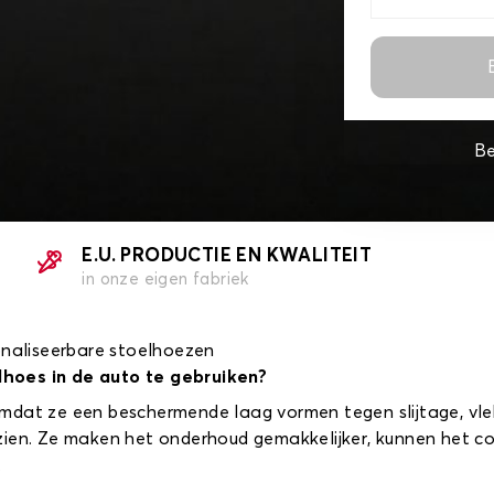
Be
E.U. PRODUCTIE EN KWALITEIT
in onze eigen fabriek
onaliseerbare stoelhoezen
lhoes in de auto te gebruiken?
mdat ze een beschermende laag vormen tegen slijtage, vle
zien. Ze maken het onderhoud gemakkelijker, kunnen het c
.