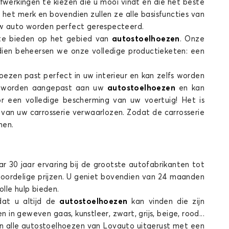
afwerkingen te kiezen die u mooi vindt en die het beste
het merk en bovendien zullen ze alle basisfuncties van
n uw auto worden perfect gerespecteerd.
ste bieden op het gebied van
autostoelhoezen
. Onze
endien beheersen we onze volledige productieketen: een
Stoelhoezen voor SEAT TOLEDO
oezen past perfect in uw interieur en kan zelfs worden
an worden aangepast aan uw
autostoelhoezen
en kan
 een volledige bescherming van uw voertuig! Het is
van uw carrosserie verwaarlozen. Zodat de carrosserie
rmen.
ar 30 jaar ervaring bij de grootste autofabrikanten tot
oordelige prijzen. U geniet bovendien van 24 maanden
lle hulp bieden.
dat u altijd de
autostoelhoezen
kan vinden die zijn
in geweven gaas, kunstleer, zwart, grijs, beige, rood...
 zijn alle autostoelhoezen van Lovauto uitgerust met een