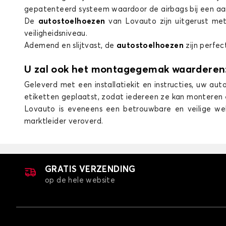
gepatenteerd systeem waardoor de airbags bij een aan
De
autostoelhoezen
van Lovauto zijn uitgerust me
veiligheidsniveau.
Ademend en slijtvast, de
autostoelhoezen
zijn perfec
U zal ook het montagegemak waarderen
Geleverd met een installatiekit en instructies, uw au
etiketten geplaatst, zodat iedereen ze kan monteren 
Lovauto is eveneens een betrouwbare en veilige webs
marktleider veroverd.
GRATIS VERZENDING
op de hele website