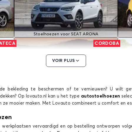
Stoelhoezen voor SEAT ARONA
ATECA
CORDOBA
VOIR PLUS
de bekleding te beschermen of te vernieuwen? U wilt ge
afdekken? Op lovauto.nl kan u het type
autostoelhoezen
sele
Stoelhoezen voor SEAT CORDOBA
en ze mooier maken. Met Lovauto combineert u comfort en es
LEON
MII
ezen
 werkplaatsen vervaardigd en op bestelling ontworpen volge