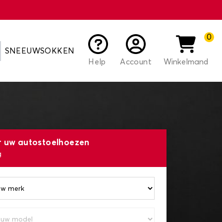
0
SNEEUWSOKKEN
Help
Account
Winkelmand
r uw autostoelhoezen
g