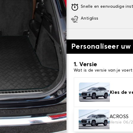
Snelle en eenvoudige inst
Antigliss
Personaliseer uw
1. Versie
Wat is de versie van je voert
Kies de v
ACROSS
2. Materiaal
Versie 06/
Kies het materiaal van uw 