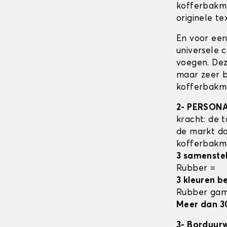
kofferbak
originele tex
En voor een
universele 
voegen. Dez
maar zeer b
kofferbakma
2- PERSON
kracht: de t
de markt da
kofferbak
3 samenste
Rubber =
3 kleuren b
Rubber ga
Meer dan 3
3- Borduur