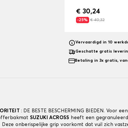
€ 30,24
-25%
€ 40,32
Vervaardigd in 10 werk
Geschatte gratis leveri
Betaling in 3x gratis, v
IORITEIT
: DE BESTE BESCHERMING BIEDEN. Voor een
kofferbakmat
SUZUKI ACROSS
heeft een gegranuleer
. Deze onberispelijke grip voorkomt dat vuil zich vast