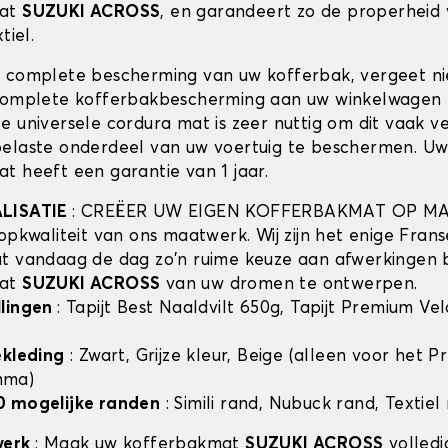
mat
SUZUKI ACROSS
, en garandeert zo de properheid
tiel.
 complete bescherming van uw kofferbak, vergeet n
complete kofferbakbescherming aan uw winkelwagen 
e universele cordura mat is zeer nuttig om dit vaak v
elaste onderdeel van uw voertuig te beschermen. U
t heeft een garantie van 1 jaar.
ALISATIE
: CREËER UW EIGEN KOFFERBAKMAT OP MA
opkwaliteit van ons maatwerk. Wij zijn het enige Frans
t vandaag de dag zo'n ruime keuze aan afwerkingen 
mat
SUZUKI ACROSS
van uw dromen te ontwerpen.
llingen
: Tapijt Best Naaldvilt 650g, Tapijt Premium Ve
ekleding
: Zwart, Grijze kleur, Beige (alleen voor het 
mma)
0 mogelijke randen
: Simili rand, Nubuck rand, Textiel
werk
: Maak uw kofferbakmat
SUZUKI ACROSS
volledi