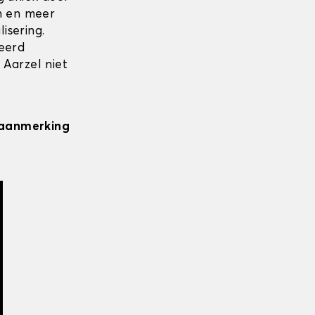
en en meer
isering.
seerd
 Aarzel niet
n aanmerking