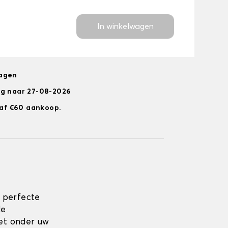
In winkelwagen
dagen
ng naar 27-08-2026
anaf €60 aankoop.
 perfecte
de
zet onder uw