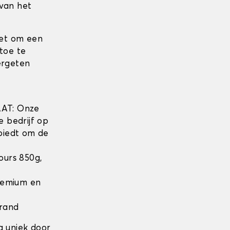
 van het
iet om een
toe te
ergeten
w
AT: Onze
e bedrijf op
biedt om de
lours 850g,
Premium en
 rand
g uniek door