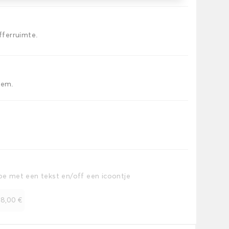
offerruimte.
iem.
toe met een tekst en/off een icoontje
+
8,00 €