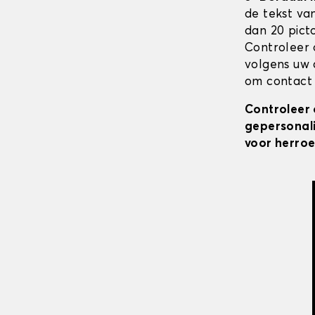
de tekst va
dan 20 pict
Controleer 
volgens uw 
om contact 
Controleer 
gepersonali
voor herroe