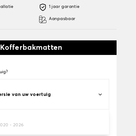
allatie
1 jaar garantie
Aanpasbaar
 Kofferbakmatten
uig?
ersie van uw voertuig
2020 - 2026
kofferbakmat