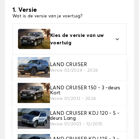
1. Versie
Wat is de versie van je voertuig?
Kies de versie van uw
voertuig
LAND CRUISER
2. Materiaal
Versie 03/2024 - 2026
Kies het materiaal van uw kofferbakmat
LAND CRUISER 150 - 3 -deurs
Kort
3. Tapijt kleuren
Versie 01/2012 - 2026
Kies de kleur van je tapijt kofferruimte.
LAND CRUISER KDJ 120 - 5 -
deurs Lang
Versie 01/2003 - 12/2010
4. Materiaal riem
Kies het materiaal voor de riem.
LAND CRUISER KDJ 125 - 3 -