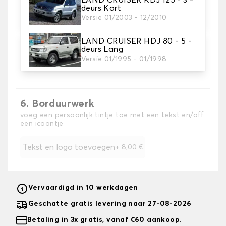
deurs Kort
Versie 01/2003 - 12/2010
LAND CRUISER HDJ 80 - 5 -
deurs Lang
5. Kleur koord
Versie 01/1995 - 01/1998
Kies de kleur van de riem.
6. Borduurwerk
voeg een persoonlijk tintje toe met een tekst en/off
een icoontje
Tekst en logo toevoegen
+
8,00 €
Vervaardigd in 10 werkdagen
Geschatte gratis levering naar 27-08-2026
Betaling in 3x gratis, vanaf €60 aankoop.