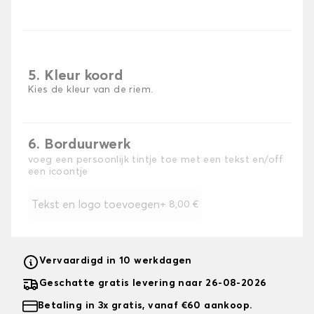
5. Kleur koord
Kies de kleur van de riem.
6. Borduurwerk
voeg een persoonlijk tintje toe met een tekst en/off
een icoontje
Tekst en logo toevoegen
+
8,00 €
Vervaardigd in 10 werkdagen
Geschatte gratis levering naar 26-08-2026
Betaling in 3x gratis, vanaf €60 aankoop.