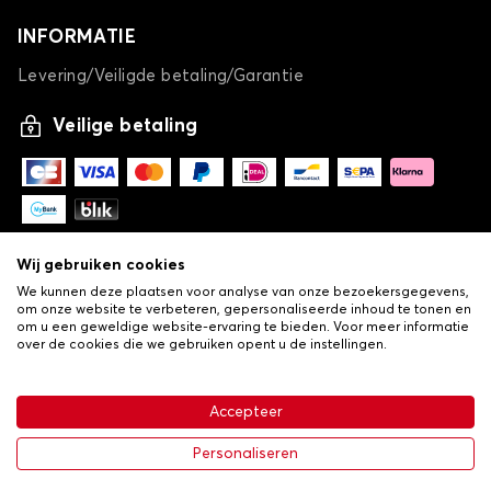
INFORMATIE
Levering/Veiligde betaling/Garantie
Veilige betaling
Wij gebruiken cookies
We kunnen deze plaatsen voor analyse van onze bezoekersgegevens,
om onze website te verbeteren, gepersonaliseerde inhoud te tonen en
om u een geweldige website-ervaring te bieden. Voor meer informatie
over de cookies die we gebruiken opent u de instellingen.
-
© Copyright 2026 Lovauto
•
Algemene verkoopvoorwaarden
Privacy- en cookiebeleid
Accepteer
•
Livraison
€ 30,24
In winkelwagen
Personaliseren
-25%
€ 40,32