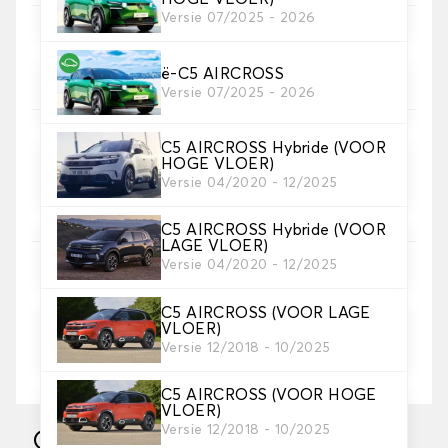
Versie 07/2025 - 2026
4. Materiaal riem
Kies het materiaal voor de riem.
ë-C5 AIRCROSS
Versie 07/2025 - 2026
C5 AIRCROSS Hybride (VOOR
HOGE VLOER)
5. Kleur koord
Versie 04/2020 - 12/2025
Kies de kleur van de riem.
C5 AIRCROSS Hybride (VOOR
LAGE VLOER)
Versie 04/2020 - 12/2025
6. Borduurwerk
voeg een persoonlijk tintje toe met een tekst en/off
een icoontje
C5 AIRCROSS (VOOR LAGE
VLOER)
Versie 12/2018 - 10/2025
Tekst en logo toevoegen
+
8,00 €
C5 AIRCROSS (VOOR HOGE
VLOER)
Versie 12/2018 - 10/2025
Vervaardigd in 10 werkdagen