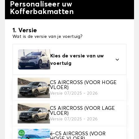
Personaliseer uw
Kofferbakmatten
1. Versie
Wat is de versie van je voertuig?
Kies de versie van uw
voertuig
C5 AIRCROSS (VOOR HOGE
VLOER)
2. Materiaal
Versie 07/2025 - 2026
Kies het materiaal van uw kofferbakmat
C5 AIRCROSS (VOOR LAGE
VLOER)
3. Tapijt kleuren
Versie 07/2025 - 2026
Kies de kleur van je tapijt kofferruimte.
ë-C5 AIRCROSS (VOOR
HOGE VLOER)