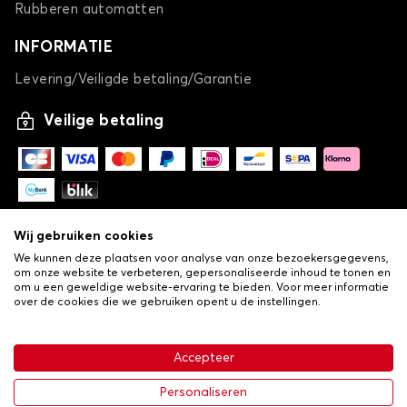
Rubberen automatten
INFORMATIE
Levering/Veiligde betaling/Garantie
Veilige betaling
Wij gebruiken cookies
We kunnen deze plaatsen voor analyse van onze bezoekersgegevens,
om onze website te verbeteren, gepersonaliseerde inhoud te tonen en
om u een geweldige website-ervaring te bieden. Voor meer informatie
over de cookies die we gebruiken opent u de instellingen.
-
© Copyright 2026 Lovauto
•
Algemene verkoopvoorwaarden
Privacy- en cookiebeleid
Accepteer
•
Livraison
€ 30,24
In winkelwagen
Personaliseren