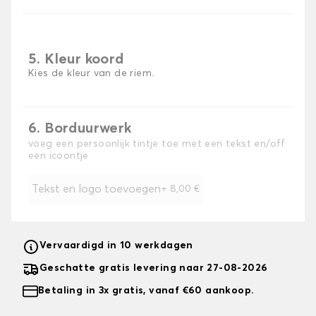
5. Kleur koord
Kies de kleur van de riem.
6. Borduurwerk
voeg een persoonlijk tintje toe met een tekst en/off
een icoontje
Tekst en logo toevoegen
+
8,00 €
Vervaardigd in 10 werkdagen
Geschatte gratis levering naar 27-08-2026
Betaling in 3x gratis, vanaf €60 aankoop.