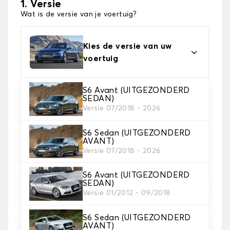
1. Versie
Wat is de versie van je voertuig?
Kies de versie van uw
voertuig
S6 Avant (UITGEZONDERD
SEDAN)
2. Materiaal
Versie 07/2018 - 2026
Kies het materiaal van uw kofferbakmat
S6 Sedan (UITGEZONDERD
AVANT)
3. Tapijt kleuren
Versie 07/2018 - 2026
Kies de kleur van je tapijt kofferruimte.
S6 Avant (UITGEZONDERD
SEDAN)
Versie 01/2012 - 09/2018
4. Materiaal riem
Kies het materiaal voor de riem.
S6 Sedan (UITGEZONDERD
AVANT)