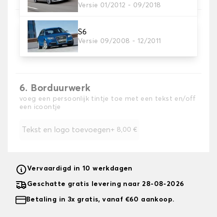
Versie 01/2012 - 09/2018
S6
5. Kleur koord
Versie 09/2008 - 12/2011
Kies de kleur van de riem.
6. Borduurwerk
voeg een persoonlijk tintje toe met een tekst en/off
een icoontje
Tekst en logo toevoegen
+
8,00 €
Vervaardigd in 10 werkdagen
Geschatte gratis levering naar 28-08-2026
Betaling in 3x gratis, vanaf €60 aankoop.