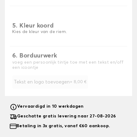
5. Kleur koord
Kies de kleur van de riem.
6. Borduurwerk
voeg een persoonlijk tintje toe met een tekst en/off
een icoontje
Tekst en logo toevoegen
+
8,00 €
Vervaardigd in 10 werkdagen
Geschatte gratis levering naar 27-08-2026
Betaling in 3x gratis, vanaf €60 aankoop.