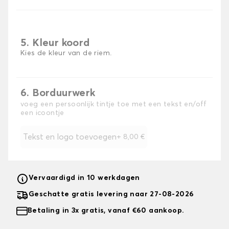
5. Kleur koord
Kies de kleur van de riem.
6. Borduurwerk
voeg een persoonlijk tintje toe met een tekst en/off
een icoontje
Tekst en logo toevoegen
+
8,00 €
Vervaardigd in 10 werkdagen
Geschatte gratis levering naar 27-08-2026
Betaling in 3x gratis, vanaf €60 aankoop.