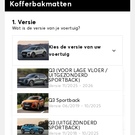
Kofferbakmatten
1. Versie
Wat is de versie van je voertuig?
Kies de versie van uw
voertuig
Q3 (VOOR LAGE VLOER /
UITGEZONDERD
2. Materiaal
SPORTBACK)
Versie 11/2025 - 2026
Kies het materiaal van uw kofferbakmat
Q3 Sportback
3. Tapijt kleuren
Versie 06/2019 - 10/2025
Kies de kleur van je tapijt kofferruimte.
Q3 (UITGEZONDERD
SPORTBACK)
Versie 11/2018 - 10/2025