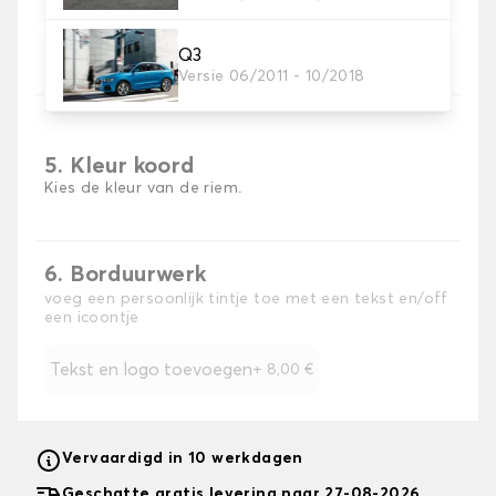
4. Materiaal riem
Kies het materiaal voor de riem.
Q3
Versie 06/2011 - 10/2018
5. Kleur koord
Kies de kleur van de riem.
6. Borduurwerk
voeg een persoonlijk tintje toe met een tekst en/off
een icoontje
Tekst en logo toevoegen
+
8,00 €
Vervaardigd in 10 werkdagen
Geschatte gratis levering naar 27-08-2026