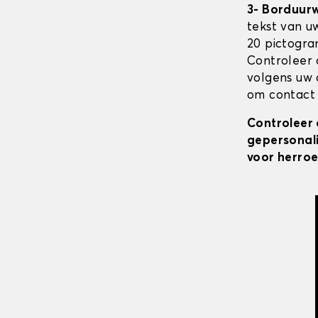
3- Borduur
tekst van u
20 pictogra
Controleer 
volgens uw 
om contact 
Controleer 
gepersonali
voor herroe