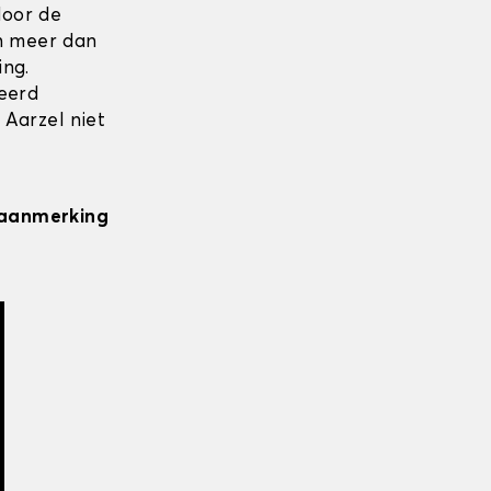
door de
en meer dan
ing.
seerd
 Aarzel niet
n aanmerking