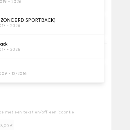
2019 - 2026
kofferbakmat
GEZONDERD SPORTBACK)
017 - 2026
offerruimte.
back
017 - 2026
iem.
009 - 12/2016
toe met een tekst en/off een icoontje
+
8,00 €