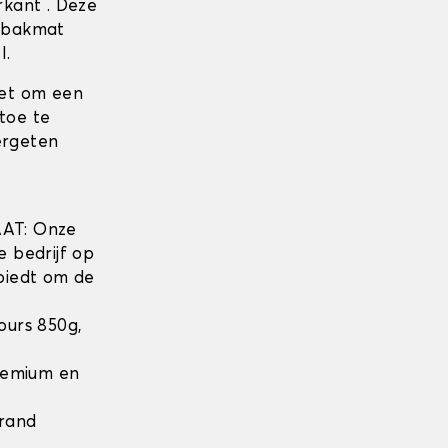
kant . Deze
erbakmat
l.
iet om een
toe te
ergeten
w
AT: Onze
e bedrijf op
biedt om de
lours 850g,
Premium en
 rand