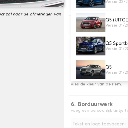
2. Materiaal
Versie 02/
Kies het materiaal van uw 
ct zal naar de afmetingen van
Q5 (UIT
3. Tapijt kleuren
Versie 01/2
Kies de kleur van je tapijt k
Q5 Sport
Versie 01/2
4. Materiaal riem
Kies het materiaal voor de r
Q5
Versie 01/2
5. Kleur koord
Kies de kleur van de riem.
6. Borduurwerk
voeg een persoonlijk tintje 
Tekst en logo toevoegen