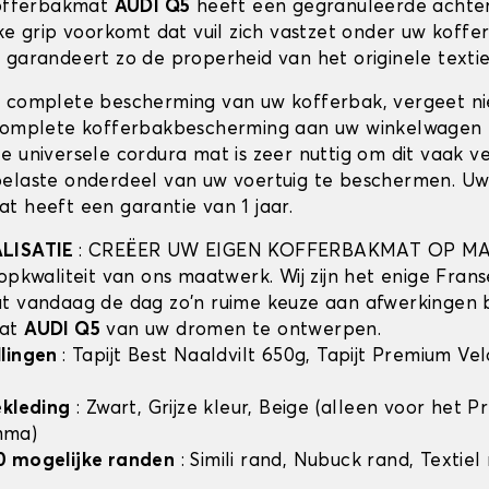
kofferbakmat
AUDI Q5
heeft een gegranuleerde achter
jke grip voorkomt dat vuil zich vastzet onder uw koff
n garandeert zo de properheid van het originele textie
 complete bescherming van uw kofferbak, vergeet n
complete kofferbakbescherming aan uw winkelwagen 
e universele cordura mat is zeer nuttig om dit vaak v
elaste onderdeel van uw voertuig te beschermen. U
t heeft een garantie van 1 jaar.
ALISATIE
: CREËER UW EIGEN KOFFERBAKMAT OP MA
opkwaliteit van ons maatwerk. Wij zijn het enige Frans
t vandaag de dag zo'n ruime keuze aan afwerkingen 
mat
AUDI Q5
van uw dromen te ontwerpen.
llingen
: Tapijt Best Naaldvilt 650g, Tapijt Premium Ve
ekleding
: Zwart, Grijze kleur, Beige (alleen voor het 
mma)
0 mogelijke randen
: Simili rand, Nubuck rand, Textiel