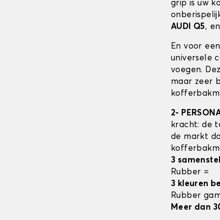
grip is uw 
onberispeli
AUDI Q5
, e
En voor een
universele 
voegen. Dez
maar zeer b
kofferbakma
2- PERSON
kracht: de t
de markt da
kofferbak
3 samenste
Rubber =
3 kleuren b
Rubber ga
Meer dan 3