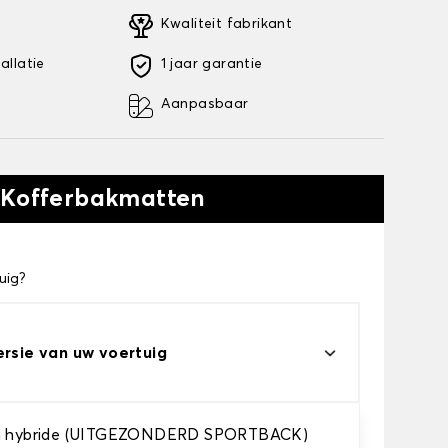
Kwaliteit fabrikant
allatie
1 jaar garantie
Aanpasbaar
 Kofferbakmatten
uig?
ersie van uw voertuig
in hybride (UITGEZONDERD SPORTBACK)