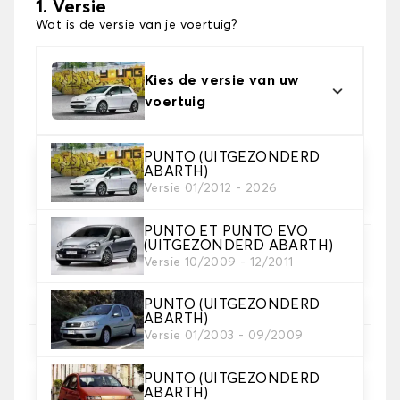
1. Versie
Wat is de versie van je voertuig?
Kies de versie van uw
voertuig
PUNTO (UITGEZONDERD
ABARTH)
2. Materiaal
Versie 01/2012 - 2026
Kies het materiaal van uw kofferbakmat
PUNTO ET PUNTO EVO
(UITGEZONDERD ABARTH)
3. Tapijt kleuren
Versie 10/2009 - 12/2011
Kies de kleur van je tapijt kofferruimte.
PUNTO (UITGEZONDERD
ABARTH)
Versie 01/2003 - 09/2009
4. Materiaal riem
Kies het materiaal voor de riem.
PUNTO (UITGEZONDERD
ABARTH)