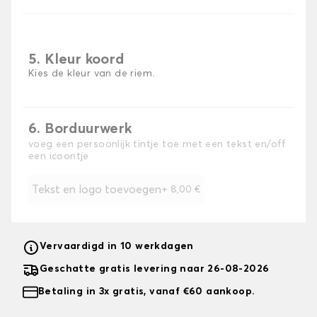
5. Kleur koord
Kies de kleur van de riem.
6. Borduurwerk
voeg een persoonlijk tintje toe met een tekst en/off
een icoontje
Tekst en logo toevoegen
+
8,00 €
Vervaardigd in 10 werkdagen
Geschatte gratis levering naar 26-08-2026
Betaling in 3x gratis, vanaf €60 aankoop.