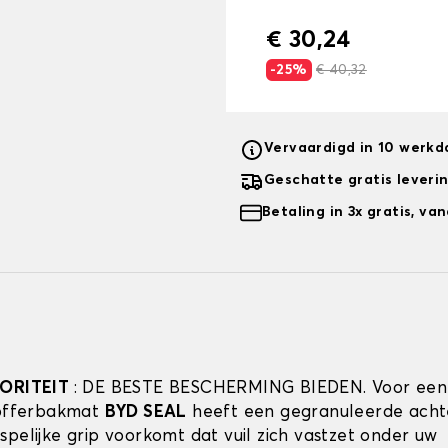
€ 30,24
-25%
€ 40,32
Vervaardigd in 10 werk
Geschatte gratis leveri
Betaling in 3x gratis, v
IORITEIT
: DE BESTE BESCHERMING BIEDEN. Voor een
kofferbakmat
BYD SEAL
heeft een gegranuleerde achte
spelijke grip voorkomt dat vuil zich vastzet onder uw