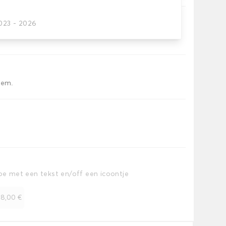
2023 - 2026
offerruimte.
iem.
toe met een tekst en/off een icoontje
+
8,00 €