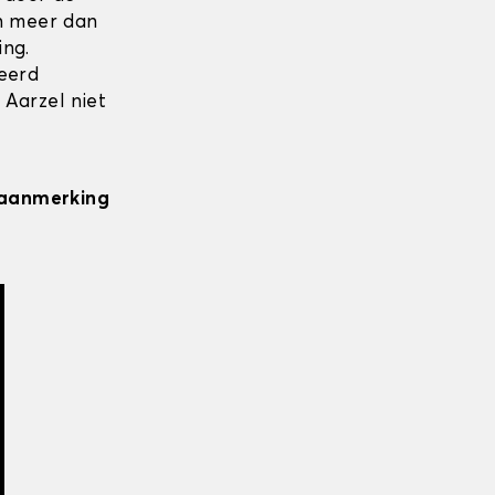
en meer dan
ing.
seerd
 Aarzel niet
n aanmerking