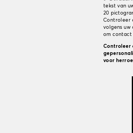
tekst van u
20 pictogra
Controleer 
volgens uw 
om contact 
Controleer 
gepersonali
voor herroe