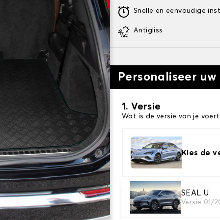
Snelle en eenvoudige inst
Antigliss
Personaliseer uw
1. Versie
Wat is de versie van je voert
Kies de v
SEAL U
2. Materiaal
Versie 01/
Kies het materiaal van uw 