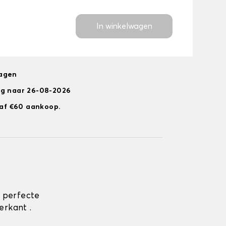
In winkelwagen
dagen
ng naar 26-08-2026
anaf €60 aankoop.
 perfecte
rkant .