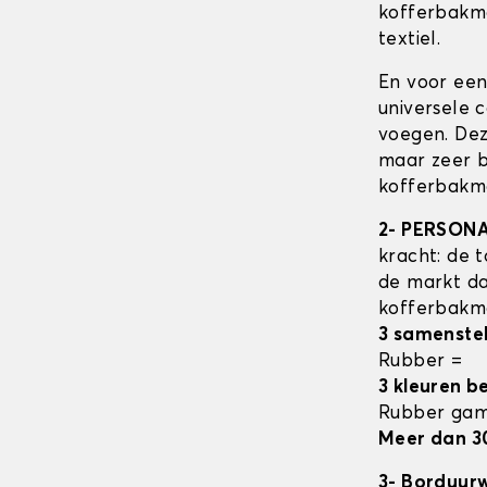
kofferbak
textiel.
En voor een
universele 
voegen. Dez
maar zeer b
kofferbakma
2- PERSON
kracht: de t
de markt da
kofferbak
3 samenste
Rubber =
3 kleuren b
Rubber ga
Meer dan 3
3- Borduur