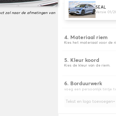
SEAL
3. Tapijt kleuren
Versie 01/
ct zal naar de afmetingen van
Kies de kleur van je tapijt k
4. Materiaal riem
Kies het materiaal voor de r
5. Kleur koord
Kies de kleur van de riem.
6. Borduurwerk
voeg een persoonlijk tintje 
Tekst en logo toevoegen