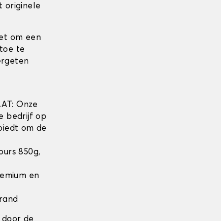
 originele
iet om een
toe te
ergeten
w
AT: Onze
e bedrijf op
biedt om de
lours 850g,
Premium en
 rand
 door de