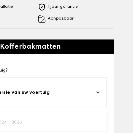
allatie
1 jaar garantie
Aanpasbaar
 Kofferbakmatten
uig?
ersie van uw voertuig
2024 - 2026
kofferbakmat