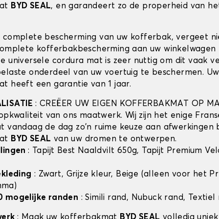
mat
BYD SEAL
, en garandeert zo de properheid van het
 complete bescherming van uw kofferbak, vergeet n
complete kofferbakbescherming aan uw winkelwagen 
e universele cordura mat is zeer nuttig om dit vaak v
elaste onderdeel van uw voertuig te beschermen. U
t heeft een garantie van 1 jaar.
ALISATIE
: CREËER UW EIGEN KOFFERBAKMAT OP MA
opkwaliteit van ons maatwerk. Wij zijn het enige Frans
t vandaag de dag zo'n ruime keuze aan afwerkingen 
mat
BYD SEAL
van uw dromen te ontwerpen.
llingen
: Tapijt Best Naaldvilt 650g, Tapijt Premium Ve
ekleding
: Zwart, Grijze kleur, Beige (alleen voor het 
mma)
0 mogelijke randen
: Simili rand, Nubuck rand, Textiel
werk
: Maak uw kofferbakmat
BYD SEAL
volledig uniek