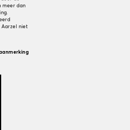
en meer dan
ing.
seerd
 Aarzel niet
n aanmerking