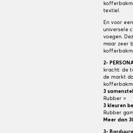
kofferbak
textiel.
En voor een
universele 
voegen. Dez
maar zeer b
kofferbakma
2- PERSON
kracht: de t
de markt da
kofferbak
3 samenste
Rubber =
3 kleuren b
Rubber ga
Meer dan 3
3- Borduur