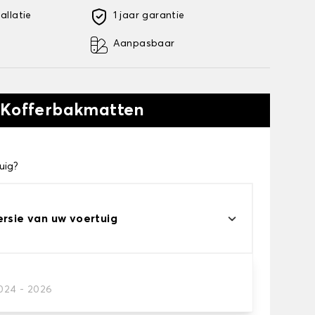
allatie
1 jaar garantie
Aanpasbaar
 Kofferbakmatten
uig?
ersie van uw voertuig
2024 - 2026
kofferbakmat