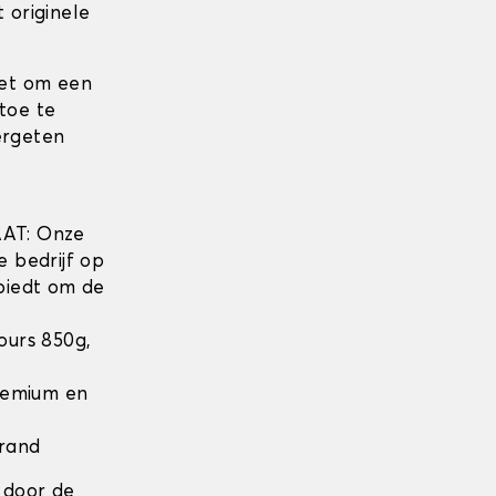
 originele
iet om een
toe te
ergeten
w
AT: Onze
e bedrijf op
biedt om de
lours 850g,
Premium en
 rand
 door de