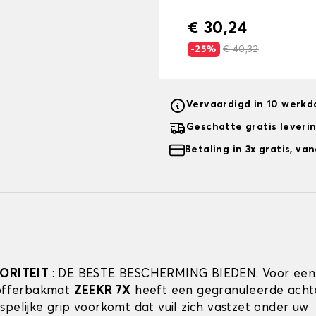
€ 30,24
-25%
€ 40,32
Vervaardigd in 10 werk
Geschatte gratis leveri
Betaling in 3x gratis, v
IORITEIT
: DE BESTE BESCHERMING BIEDEN. Voor een
kofferbakmat
ZEEKR 7X
heeft een gegranuleerde achte
spelijke grip voorkomt dat vuil zich vastzet onder uw