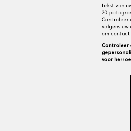
tekst van u
20 pictogra
Controleer 
volgens uw 
om contact 
Controleer 
gepersonali
voor herroe