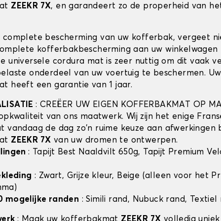
mat
ZEEKR 7X
, en garandeert zo de properheid van het
 complete bescherming van uw kofferbak, vergeet n
complete kofferbakbescherming aan uw winkelwagen 
e universele cordura mat is zeer nuttig om dit vaak v
elaste onderdeel van uw voertuig te beschermen. U
t heeft een garantie van 1 jaar.
ALISATIE
: CREËER UW EIGEN KOFFERBAKMAT OP MA
opkwaliteit van ons maatwerk. Wij zijn het enige Frans
t vandaag de dag zo'n ruime keuze aan afwerkingen 
mat
ZEEKR 7X
van uw dromen te ontwerpen.
llingen
: Tapijt Best Naaldvilt 650g, Tapijt Premium Ve
ekleding
: Zwart, Grijze kleur, Beige (alleen voor het 
mma)
0 mogelijke randen
: Simili rand, Nubuck rand, Textiel
werk
: Maak uw kofferbakmat
ZEEKR 7X
volledig uniek