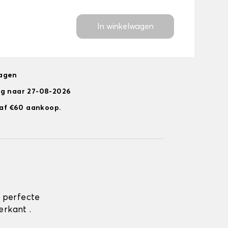
In winkelwagen
dagen
ng naar 27-08-2026
anaf €60 aankoop.
 perfecte
rkant .