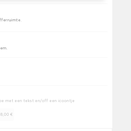
offerruimte.
iem.
toe met een tekst en/off een icoontje
+
8,00 €