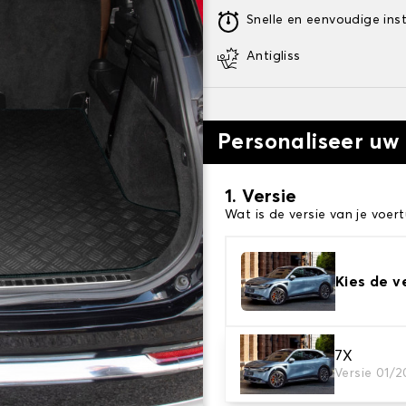
Snelle en eenvoudige inst
Antigliss
Personaliseer uw
1. Versie
Wat is de versie van je voert
Kies de v
7X
2. Materiaal
Versie 01/
Kies het materiaal van uw 