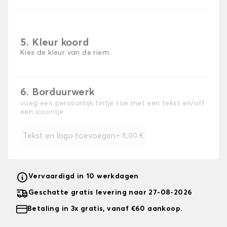
5. Kleur koord
Kies de kleur van de riem.
6. Borduurwerk
voeg een persoonlijk tintje toe met een tekst en/off
een icoontje
Tekst en logo toevoegen
+
8,00 €
Vervaardigd in 10 werkdagen
Geschatte gratis levering naar 27-08-2026
Betaling in 3x gratis, vanaf €60 aankoop.