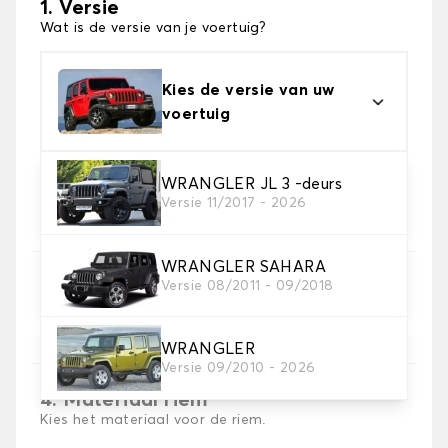
1. Versie
Wat is de versie van je voertuig?
Kies de versie van uw
voertuig
WRANGLER JL 3 -deurs
2. Materiaal
Versie 11/2017 - 2026
Kies het materiaal van uw kofferbakmat
WRANGLER SAHARA
3. Tapijt kleuren
Versie 08/2011 - 09/2018
Kies de kleur van je tapijt kofferruimte.
WRANGLER
Versie 09/2010 - 2026
4. Materiaal riem
Kies het materiaal voor de riem.