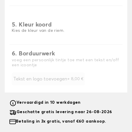
5. Kleur koord
Kies de kleur van de riem.
6. Borduurwerk
voeg een persoonlijk tintje toe met een tekst en/off
een icoontje
Tekst en logo toevoegen
+
8,00 €
Vervaardigd in 10 werkdagen
Geschatte gratis levering naar 26-08-2026
Betaling in 3x gratis, vanaf €60 aankoop.