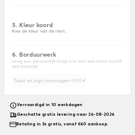
5. Kleur koord
Kies de kleur van de riem.
6. Borduurwerk
voeg een persoonlijk tintje toe met een tekst en/off
een icoontje
Tekst en logo toevoegen
+
8,00 €
Vervaardigd in 10 werkdagen
Geschatte gratis levering naar 26-08-2026
Betaling in 3x gratis, vanaf €60 aankoop.