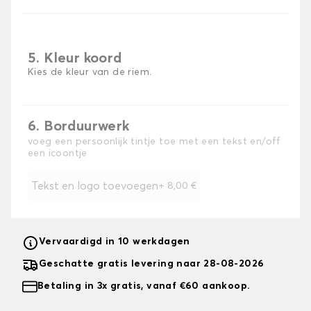
5. Kleur koord
Kies de kleur van de riem.
6. Borduurwerk
voeg een persoonlijk tintje toe met een tekst en/off
een icoontje
Tekst en logo toevoegen
+
8,00 €
Vervaardigd in 10 werkdagen
Geschatte gratis levering naar 28-08-2026
Betaling in 3x gratis, vanaf €60 aankoop.