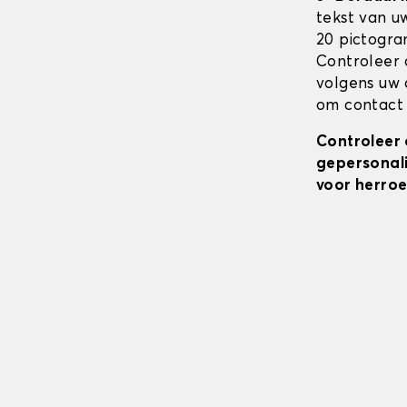
tekst van u
20 pictogra
Controleer 
volgens uw 
om contact 
Controleer 
gepersonali
voor herroe