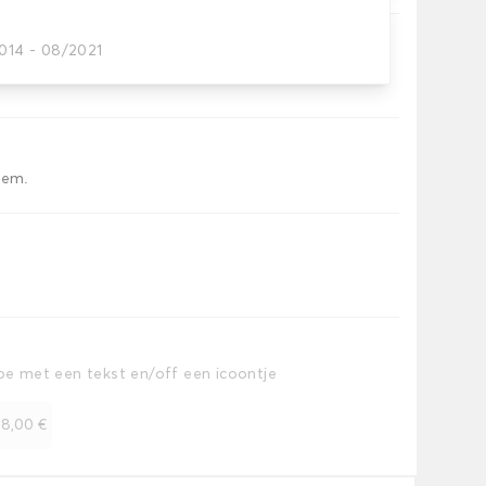
2014 - 08/2021
offerruimte.
iem.
toe met een tekst en/off een icoontje
+
8,00 €