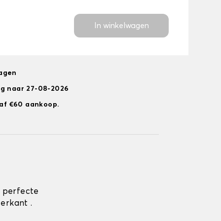
In winkelwagen
dagen
ng naar 27-08-2026
anaf €60 aankoop.
 perfecte
erkant .