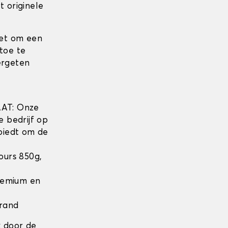
t originele
iet om een
toe te
ergeten
w
AT: Onze
e bedrijf op
biedt om de
lours 850g,
Premium en
 rand
k door de