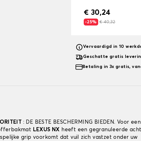
€ 30,24
-25%
€ 40,32
Vervaardigd in 10 werk
Geschatte gratis leveri
Betaling in 3x gratis, v
IORITEIT
: DE BESTE BESCHERMING BIEDEN. Voor een
kofferbakmat
LEXUS NX
heeft een gegranuleerde acht
spelijke grip voorkomt dat vuil zich vastzet onder uw