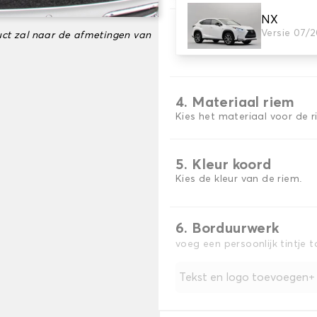
NX
3. Tapijt kleuren
Versie 07/
ct zal naar de afmetingen van
Kies de kleur van je tapijt k
4. Materiaal riem
Kies het materiaal voor de r
5. Kleur koord
Kies de kleur van de riem.
6. Borduurwerk
voeg een persoonlijk tintje 
Tekst en logo toevoegen