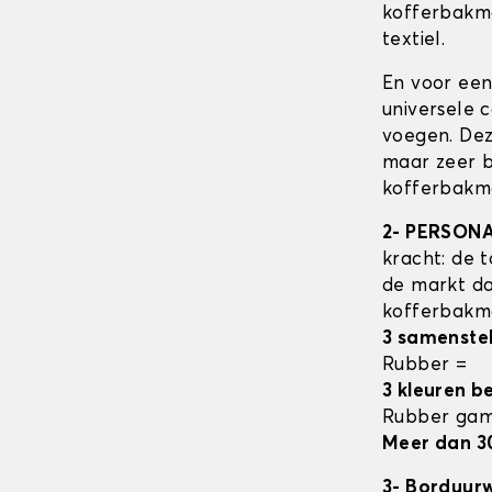
kofferbak
textiel.
En voor een
universele 
voegen. Dez
maar zeer b
kofferbakma
2- PERSON
kracht: de t
de markt da
kofferbak
3 samenste
Rubber =
3 kleuren b
Rubber ga
Meer dan 3
3- Borduur