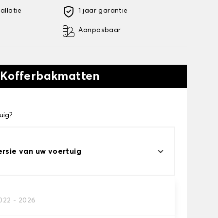
allatie
1 jaar garantie
Aanpasbaar
 Kofferbakmatten
uig?
ersie van uw voertuig
2022 - 2026
kofferbakmat