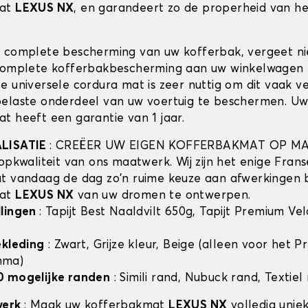
mat
LEXUS NX
, en garandeert zo de properheid van he
 complete bescherming van uw kofferbak, vergeet n
complete kofferbakbescherming aan uw winkelwagen 
e universele cordura mat is zeer nuttig om dit vaak v
elaste onderdeel van uw voertuig te beschermen. U
t heeft een garantie van 1 jaar.
ALISATIE
: CREËER UW EIGEN KOFFERBAKMAT OP MA
opkwaliteit van ons maatwerk. Wij zijn het enige Frans
t vandaag de dag zo'n ruime keuze aan afwerkingen 
mat
LEXUS NX
van uw dromen te ontwerpen.
llingen
: Tapijt Best Naaldvilt 650g, Tapijt Premium Ve
ekleding
: Zwart, Grijze kleur, Beige (alleen voor het 
mma)
0 mogelijke randen
: Simili rand, Nubuck rand, Textiel
werk
: Maak uw kofferbakmat
LEXUS NX
volledig unie