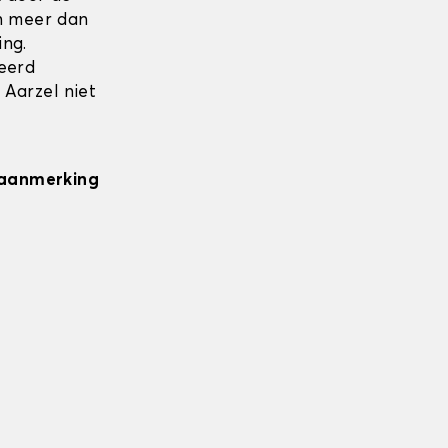
en meer dan
ing.
seerd
 Aarzel niet
n aanmerking