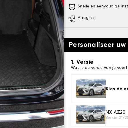
Snelle en eenvoudige inst
Antigliss
Personaliseer uw
1. Versie
Wat is de versie van je voert
Kies de v
NX AZ20
2. Materiaal
Versie 01/
Kies het materiaal van uw 