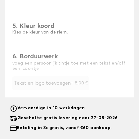
5. Kleur koord
Kies de kleur van de riem.
6. Borduurwerk
voeg een persoonlijk tintje toe met een tekst en/off
een icoontje
Tekst en logo toevoegen
+
8,00 €
Vervaardigd in 10 werkdagen
Geschatte gratis levering naar 27-08-2026
Betaling in 3x gratis, vanaf €60 aankoop.