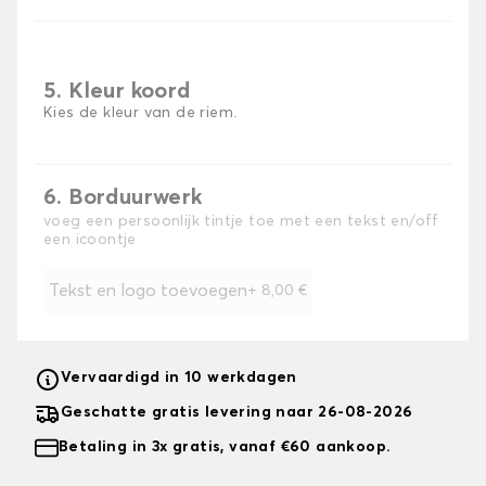
5. Kleur koord
Kies de kleur van de riem.
6. Borduurwerk
voeg een persoonlijk tintje toe met een tekst en/off
een icoontje
Tekst en logo toevoegen
+
8,00 €
Vervaardigd in 10 werkdagen
Geschatte gratis levering naar 26-08-2026
Betaling in 3x gratis, vanaf €60 aankoop.