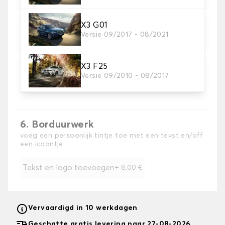
4. Materiaal riem
Kies het materiaal voor de riem.
X3 G01
Versie 09/2017 - 08/2021
X3 F25
5. Kleur koord
Versie 09/2010 - 08/2017
Kies de kleur van de riem.
6. Borduurwerk
voeg een persoonlijk tintje toe met een tekst en/off
een icoontje
Tekst en logo toevoegen
+
8,00 €
Vervaardigd in 10 werkdagen
Geschatte gratis levering naar 27-08-2026