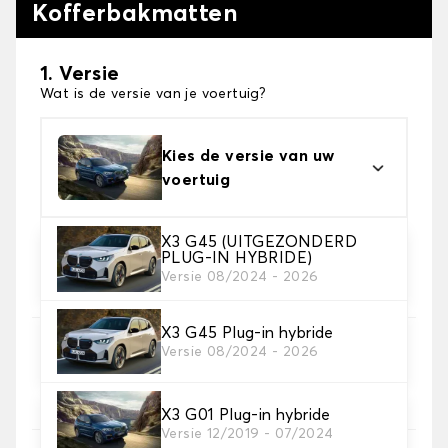
Kofferbakmatten
1. Versie
Wat is de versie van je voertuig?
Kies de versie van uw
voertuig
X3 G45 (UITGEZONDERD
PLUG-IN HYBRIDE)
2. Materiaal
Versie 08/2024 - 2026
Kies het materiaal van uw kofferbakmat
X3 G45 Plug-in hybride
3. Tapijt kleuren
Versie 08/2024 - 2026
Kies de kleur van je tapijt kofferruimte.
X3 G01 Plug-in hybride
Versie 12/2019 - 07/2024