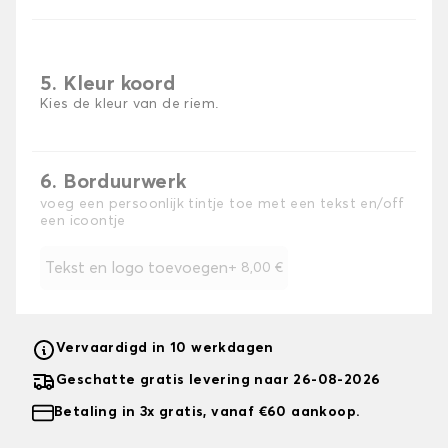
5. Kleur koord
Kies de kleur van de riem.
6. Borduurwerk
voeg een persoonlijk tintje toe met een tekst en/off
een icoontje
Tekst en logo toevoegen
+
8,00 €
Vervaardigd in 10 werkdagen
Geschatte gratis levering naar 26-08-2026
Betaling in 3x gratis, vanaf €60 aankoop.