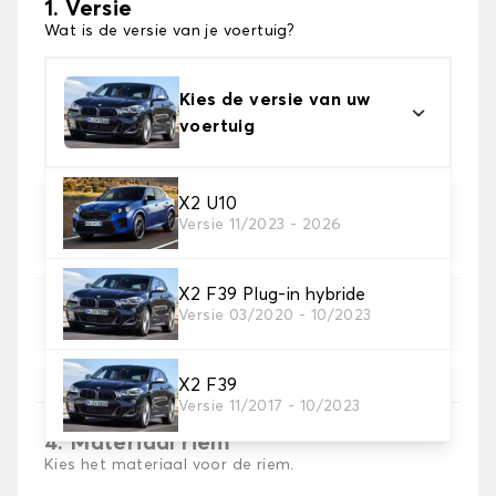
1. Versie
Wat is de versie van je voertuig?
Kies de versie van uw
voertuig
X2 U10
2. Materiaal
Versie 11/2023 - 2026
Kies het materiaal van uw kofferbakmat
X2 F39 Plug-in hybride
Versie 03/2020 - 10/2023
3. Tapijt kleuren
Kies de kleur van je tapijt kofferruimte.
X2 F39
Versie 11/2017 - 10/2023
4. Materiaal riem
Kies het materiaal voor de riem.