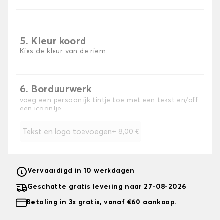
5. Kleur koord
Kies de kleur van de riem.
6. Borduurwerk
voeg een persoonlijk tintje toe met een tekst en/off
een icoontje
Tekst en logo toevoegen
+
8,00 €
Vervaardigd in 10 werkdagen
Geschatte gratis levering naar 27-08-2026
Betaling in 3x gratis, vanaf €60 aankoop.