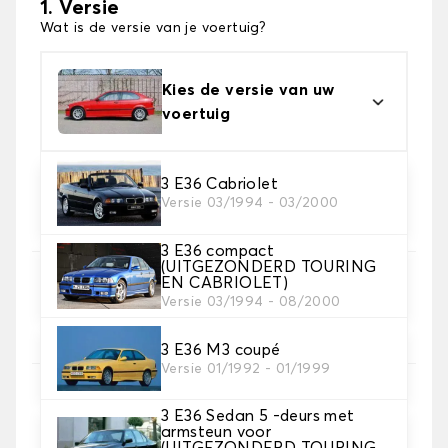
1. Versie
Wat is de versie van je voertuig?
Kies de versie van uw
voertuig
3 E36 Cabriolet
2. Materiaal
Versie 03/1994 - 03/2000
Kies het materiaal van uw kofferbakmat
3 E36 compact
(UITGEZONDERD TOURING
EN CABRIOLET)
3. Tapijt kleuren
Versie 03/1994 - 08/2000
Kies de kleur van je tapijt kofferruimte.
3 E36 M3 coupé
Versie 01/1992 - 01/1999
4. Materiaal riem
3 E36 Sedan 5 -deurs met
Kies het materiaal voor de riem.
armsteun voor