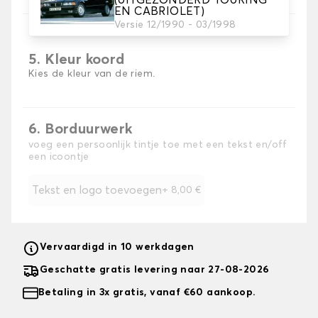
(UITGEZONDERD TOURING
EN CABRIOLET)
Versie 12/1990 - 03/1998
5. Kleur koord
Kies de kleur van de riem.
6. Borduurwerk
voeg een persoonlijk tintje toe met een tekst en/off
een icoontje
Tekst en logo toevoegen
+
8,00 €
Vervaardigd in 10 werkdagen
Geschatte gratis levering naar 27-08-2026
Betaling in 3x gratis, vanaf €60 aankoop.