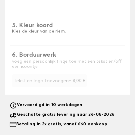
5. Kleur koord
Kies de kleur van de riem.
6. Borduurwerk
voeg een persoonlijk tintje toe met een tekst en/off
een icoontje
Tekst en logo toevoegen
+
8,00 €
Vervaardigd in 10 werkdagen
Geschatte gratis levering naar 26-08-2026
Betaling in 3x gratis, vanaf €60 aankoop.