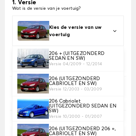
1. Versie
Wat is de versie van je voertuig?
Kies de versie van uw
voertuig
206 + (UITGEZONDERD
SEDAN EN SW)
2. Materiaal
Versie 04/2009 - 12/2014
Kies het materiaal van uw kofferbakmat
206 (UITGEZONDERD
CABRIOLET EN SW)
3. Tapijt kleuren
Versie 12/2003 - 03/2009
Kies de kleur van je tapijt kofferruimte.
206 Cabriolet
(UITGEZONDERD SEDAN EN
SW)
Versie 10/2000 - 01/2007
4. Materiaal riem
Kies het materiaal voor de riem.
206 (UITGEZONDERD 206 +,
CABRIOLET EN SW)