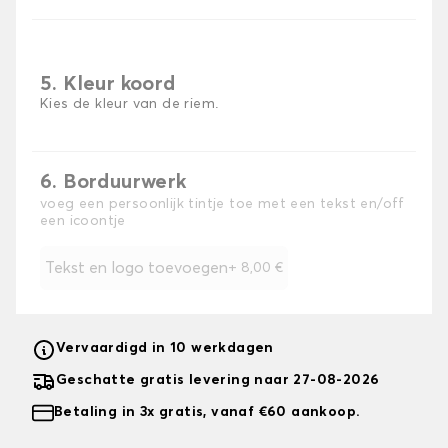
5. Kleur koord
Kies de kleur van de riem.
6. Borduurwerk
voeg een persoonlijk tintje toe met een tekst en/off
een icoontje
Tekst en logo toevoegen
+
8,00 €
Vervaardigd in 10 werkdagen
Geschatte gratis levering naar 27-08-2026
Betaling in 3x gratis, vanaf €60 aankoop.