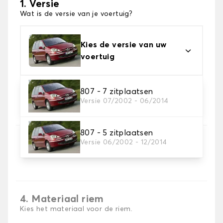
1. Versie
Wat is de versie van je voertuig?
Kies de versie van uw
voertuig
807 - 7 zitplaatsen
2. Materiaal
Versie 07/2002 - 06/2014
Kies het materiaal van uw kofferbakmat
807 - 5 zitplaatsen
3. Tapijt kleuren
Versie 06/2002 - 12/2014
Kies de kleur van je tapijt kofferruimte.
4. Materiaal riem
Kies het materiaal voor de riem.